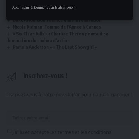
Aucun spam & Désinscription facile si besoin
Aline Chevalier : un souffle poétique avec Satori
Dakota Johnson se lance dans la réalisation
Nicole Kidman, Femme de l’Année à Cannes
« Six Clean Kills » : Charlize Theron poursuit sa
domination du cinéma d’action
Pamela Anderson – « The Last Showgirl »
Inscrivez-vous !
Inscrivez-vous à notre newsletter pour ne rien manquer !
J'ai lu et accepte les termes et les conditions