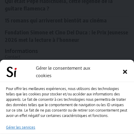
Qui était Pepe Habichuela, cette légende de la
guitare flamenca ?
15 romans qui arriveront bientôt au cinéma
Fondation Simone et Cino Del Duca : le Prix Jeunesse
2026 met la lecture à l’honneur
Informations
Contact
A propos de Souffle inédit
Gérer le consentement aux
cookies
L’équipe
Mentions légales
Pour offrir les meilleures expériences, nous utilisons des technologies
telles que les cookies pour stocker et/ou accéder aux informations des
Sitemap
appareils. Le fait de consentir à ces technologies nous permettra de traiter
des données telles que le comportement de navigation ou les ID uniques
sur ce site. Le fait de ne pas consentir ou de retirer son consentement peut
Envoyez-nous vos créations artisitiques
avoir un effet négatif sur certaines caractéristiques et fonctions.
Envie que vos votre contenu soit publié sur le site
Gérer les services