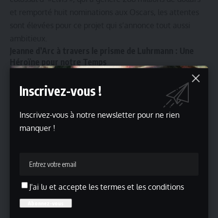
et remporté huit nominations aux Oscars, les attentes
sont élevées pour ce projet qui s’annonce tout aussi
ambitieux.
Jeanne d’Arc à travers le prisme de Luhrmann : Une
Héroïne pour notre Temps
Baz Luhrmann va-t-il réussir à capturer l’essence de
Inscrivez-vous !
Jeanne d’Arc tout en lui apportant une touche de
modernité et de spectacle visuel, comme il l’a fait pour
Inscrivez-vous à notre newsletter pour ne rien
ses précédents films ? Une chose est certaine : ce film
manquer !
marquera un tournant dans la manière dont cette figure
historique est perçue par les nouvelles générations.
Lire aussi
Actualités
Souffle inédit
J'ai lu et accepte les termes et les conditions
Magazine d’art et de culture
Une invitation à vivre l’art