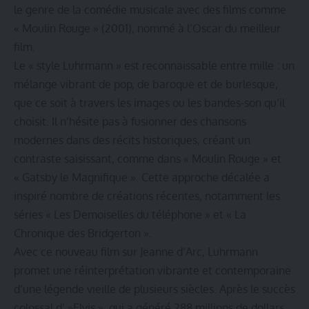
le genre de la comédie musicale avec des films comme
« Moulin Rouge » (2001), nommé à l’Oscar du meilleur
film.
Le « style Luhrmann » est reconnaissable entre mille : un
mélange vibrant de pop, de baroque et de burlesque,
que ce soit à travers les images ou les bandes-son qu’il
choisit. Il n’hésite pas à fusionner des chansons
modernes dans des récits historiques, créant un
contraste saisissant, comme dans « Moulin Rouge » et
« Gatsby le Magnifique ». Cette approche décalée a
inspiré nombre de créations récentes, notamment les
séries « Les Demoiselles du téléphone » et « La
Chronique des Bridgerton ».
Avec ce nouveau film sur Jeanne d’Arc, Luhrmann
promet une réinterprétation vibrante et contemporaine
d’une légende vieille de plusieurs siècles. Après le succès
colossal d’ »Elvis », qui a généré 288 millions de dollars