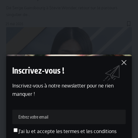
De Serge Gainsbourg à Stevie Wonder, retour sur le parcours
singulier de…
25 mai 2026
Inscrivez-vous !
Inscrivez-vous à notre newsletter pour ne rien
manquer !
Peggy Gou : de Séoul à la scène électronique mondiale
De la Corée du Sud à Berlin, Peggy Gou a construit une…
23 mai 2026
J'ai lu et accepte les termes et les conditions