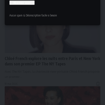
Aucun spam & Désinscription facile si besoin
Chloé French explore les nuits entre Paris et New York
dans son premier EP The NY Tapes
Avec The NY Tapes, la chanteuse new-yorkaise Chloé French propose
un premier…
18 mai 2026