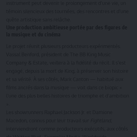
instrument peut devenir le prolongement d’une vie, un
témoin silencieux des tournées, des rencontres et d’une
quête artistique sans relâche.
Une production ambitieuse portée par des figures de
la musique et du cinéma
Le projet réunit plusieurs producteurs expérimentés.
Vassal Benford, président de The BB King Music
Company & Estate, veillera à la fidélité du récit. Il s’est
engagé, depuis la mort de King, à préserver son histoire
et sa vérité. À ses côtés, Mark Canton — habitué aux
films ancrés dans la musique — voit dans ce biopic «
l’une des plus belles histoires de triomphe et d’ambition
».
Les showrunners Raphael Jackson Jr. et Damione
Macedon, connus pour leur travail sur
Fightland
,
interviendront comme producteurs exécutifs, aux côtés
de Written Blvd., Exemplar Media, Worldwide