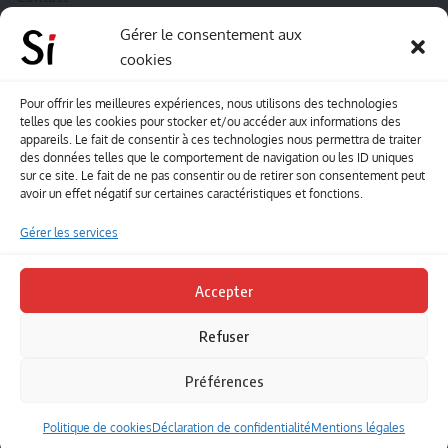
A propos de Souffle inédit
Gérer le consentement aux
cookies
L’équipe
Mentions légales
Pour offrir les meilleures expériences, nous utilisons des technologies
telles que les cookies pour stocker et/ou accéder aux informations des
Sitemap
appareils. Le fait de consentir à ces technologies nous permettra de traiter
des données telles que le comportement de navigation ou les ID uniques
sur ce site. Le fait de ne pas consentir ou de retirer son consentement peut
Envoyez-nous vos créations artisitiques
avoir un effet négatif sur certaines caractéristiques et fonctions.
Envie que vos votre contenu soit publié sur le site
Gérer les services
Souffle inédit ? Envoyez-nous vos créations !
Accepter
Contact
Refuser
Suivez-nous
Préférences
Politique de cookies
Déclaration de confidentialité
Mentions légales
Copyright © 2025 Souffle inédit. Tous droits réservés.