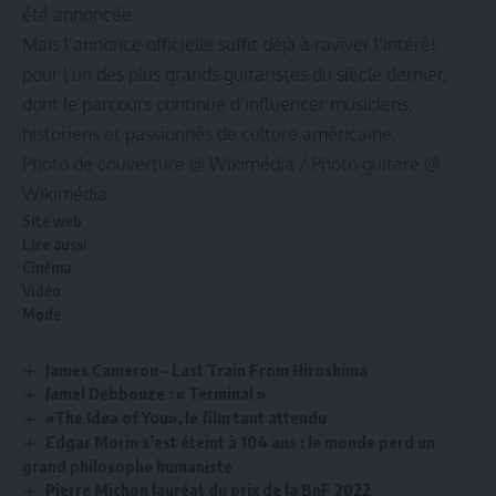
été annoncée.
Mais l’annonce officielle suffit déjà à raviver l’intérêt
pour l’un des plus grands guitaristes du siècle dernier,
dont le parcours continue d’influencer musiciens,
historiens et passionnés de culture américaine.
Photo de couverture @
Wikimédia
/ Photo guitare @
Wikimédia
Site web
Lire aussi
Cinéma
Vidéo
Mode
James Cameron – Last Train From Hiroshima
Jamel Debbouze : « Terminal »
«The Idea of You», le film tant attendu
Edgar Morin s’est éteint à 104 ans : le monde perd un
grand philosophe humaniste
Pierre Michon lauréat du prix de la BnF 2022