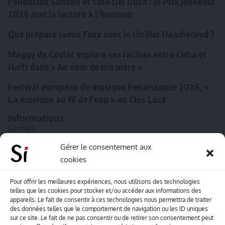
Fondation Simone et Cino Del Duca : le Prix Jeunesse
2026 met la lecture à l’honneur
Que prépare Jamie Foxx avec le thriller Deadlocked ?
Maggy de Coster explore ses racines entre Cuba et
Haïti dans « Au nom de ma mère »
Festival européen de musique Renaissance 2026, «
La musique au fil de l’eau » au Clos Lucé
Informations
Contact
A propos de Souffle inédit
Gérer le consentement aux
cookies
L’équipe
Mentions légales
Pour offrir les meilleures expériences, nous utilisons des technologies
telles que les cookies pour stocker et/ou accéder aux informations des
Sitemap
appareils. Le fait de consentir à ces technologies nous permettra de traiter
des données telles que le comportement de navigation ou les ID uniques
sur ce site. Le fait de ne pas consentir ou de retirer son consentement peut
Envoyez-nous vos créations artisitiques