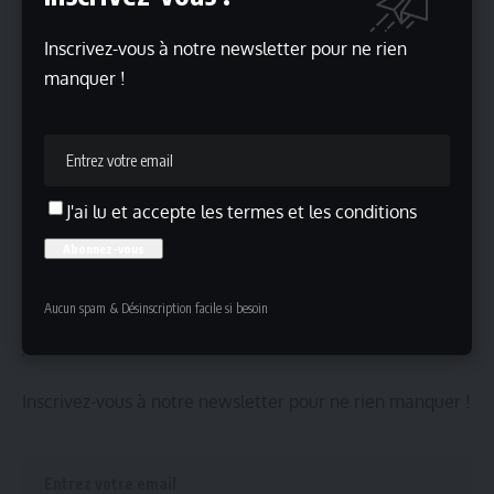
Photo de couverture @
Wikimédia
Inscrivez-vous à notre newsletter pour ne rien
Lire aussi
manquer !
Belinda Davids, Hommage à Whitney Houston à Paris
« Out of the Blues » de Salah Khaïli
Pitou donnera un concert à Paris après la sortie de P2
Angelina Jolie jouera dans « Stitches » d’Alice Winocour
Pourquoi le nouveau projet de Sydney Sweeney, « Hollow
J'ai lu et accepte les termes et les conditions
», attire déjà l’attention
Aucun spam & Désinscription facile si besoin
Inscrivez-vous !
Inscrivez-vous à notre newsletter pour ne rien manquer !