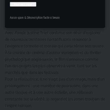
Aucun spam & Désinscription facile si besoin
Justine Triet – 1er novembre 2023 – Photo : Raph_PH / Wikimédia
Un thriller attendu sur la scène internationale
Avec
Fonda
, Justine Triet confirme son désir d’explorer
de nouveaux territoires narratifs sans renoncer à
l’exigence formelle et morale qui caractérise son œuvre.
À la croisée du cinéma d’auteur européen et du thriller
psychologique anglo-saxon, le film s’annonce comme
l’un des projets les plus observés à venir, tant sur les
marchés que dans les festivals.
Pour la réalisatrice, il ne s’agit pas d’un virage, mais d’un
prolongement : une manière de poursuivre, dans une
autre langue et à une autre échelle, une réflexion
constante sur la vérité, le regard et les zones troubles de
l’esprit humain.