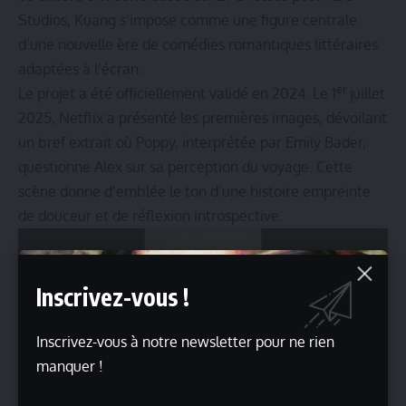
Studios, Kuang s’impose comme une figure centrale
d’une nouvelle ère de comédies romantiques littéraires
adaptées à l’écran.
er
Le projet a été officiellement validé en 2024. Le 1
juillet
2025, Netflix a présenté les premières images, dévoilant
un bref extrait où Poppy, interprétée par Emily Bader,
questionne Alex sur sa perception du voyage. Cette
scène donne d’emblée le ton d’une histoire empreinte
de douceur et de réflexion introspective.
Inscrivez-vous !
Cliquez sur « J’accepte » pour activer
Youtube
Politique de cookies
Inscrivez-vous à notre newsletter pour ne rien
manquer !
J’accepte