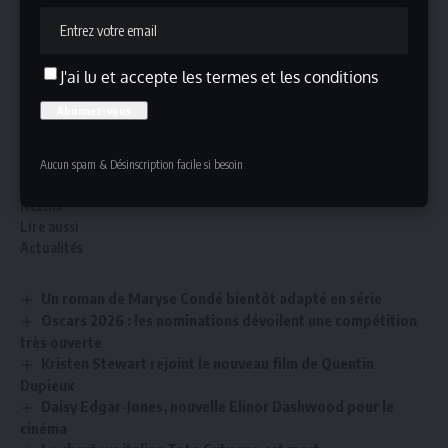
Avec People We Meet on Vacation, Netflix et Hello
Sunshine, la société de production cofondée par Reese
J'ai lu et accepte les termes et les conditions
Witherspoon, amorcent la création d’un univers
cinématographique basé sur l’œuvre d’Emily Henry. Une
ode à l’amitié, aux souvenirs d’été et à ces moments
Aucun spam & Désinscription facile si besoin
fugaces où tout peut basculer.
Netflix
Lire aussi
Actualités
Un roman de Maryse Condé bientôt adapté en série
Oscars 2026 : les nominations dévoilent une compétition
très ouverte
Kristen Stewart rejoint le nouveau film de Quentin
Dupieux
Daisy Edgar-Jones, nouvelle Elinor Dashwood pour le
cinéma