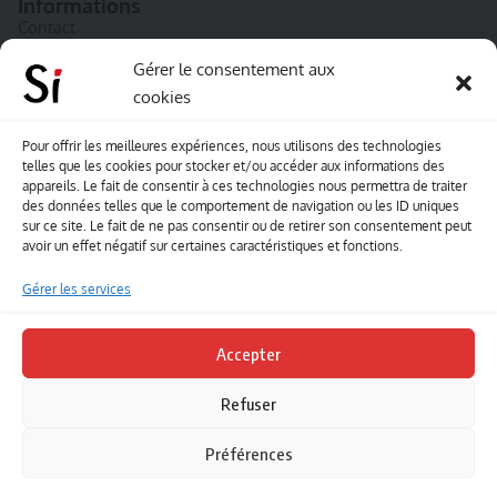
Informations
Contact
A propos de Souffle inédit
Gérer le consentement aux
cookies
L’équipe
Mentions légales
Pour offrir les meilleures expériences, nous utilisons des technologies
telles que les cookies pour stocker et/ou accéder aux informations des
Sitemap
appareils. Le fait de consentir à ces technologies nous permettra de traiter
des données telles que le comportement de navigation ou les ID uniques
sur ce site. Le fait de ne pas consentir ou de retirer son consentement peut
Envoyez-nous vos créations artisitiques
avoir un effet négatif sur certaines caractéristiques et fonctions.
Envie que vos votre contenu soit publié sur le site
Gérer les services
Souffle inédit ? Envoyez-nous vos créations !
Accepter
Contact
Refuser
Suivez-nous
Préférences