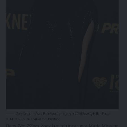
Zoey Deutch – Astra Film Awards – 9 janvier 2026 Beverly Hills – Photo :
MLM IMAGES Los Angeles / Shutterstock
Dans
The 99’ers
, Zoey Deutch incarnera Marla Messing,