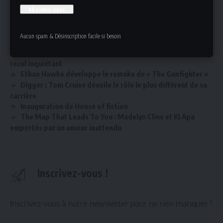
Instagram
Lire aussi
Suite Dirty Dancing
Aucun spam & Désinscription facile si besoin
Lecture des jeunes : l’étude 2026 du CNL alerte sur un
recul inquiétant
Ethan Hawke développe le remake de « The Gunfighter »
Digger : Tom Cruise dévoile le rôle le plus différent de sa
carrière
Inauguration de House of fiction
The Map That Leads To You : Madelyn Cline et KJ Apa
emportés par un amour inattendu
Inscrivez-vous !
Inscrivez-vous à notre newsletter pour ne rien manquer !