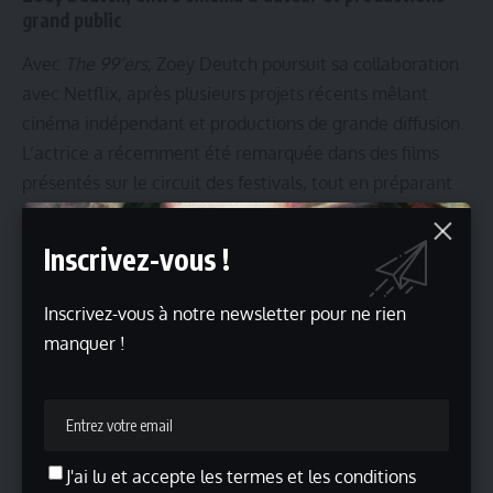
grand public
Avec
The 99’ers
, Zoey Deutch poursuit sa collaboration
avec Netflix, après plusieurs projets récents mêlant
cinéma indépendant et productions de grande diffusion.
L’actrice a récemment été remarquée dans des films
présentés sur le circuit des festivals, tout en préparant
de nouveaux longs métrages attendus sur la plateforme.
Ce nouveau rôle, ancré dans un contexte historique
Inscrivez-vous !
précis, marque une étape supplémentaire dans une
filmographie de plus en plus tournée vers des
Inscrivez-vous à notre newsletter pour ne rien
personnages réels et des récits fondés sur des faits
manquer !
marquants.
À travers
The 99’ers
, Netflix entend proposer bien plus
qu’une chronique sportive : une relecture d’un moment
où le football féminin est entré, durablement, dans
J'ai lu et accepte les termes et les conditions
l’histoire populaire.