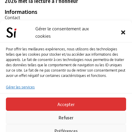
2026 met la lecture à l’honneur
Informations
Contact
A propos de Souffle inédit
Gérer le consentement aux
cookies
L’équipe
Mentions légales
Pour offrir les meilleures expériences, nous utilisons des technologies
telles que les cookies pour stocker et/ou accéder aux informations des
Sitemap
appareils. Le fait de consentir à ces technologies nous permettra de traiter
des données telles que le comportement de navigation ou les ID uniques
sur ce site. Le fait de ne pas consentir ou de retirer son consentement peut
Envoyez-nous vos créations artisitiques
avoir un effet négatif sur certaines caractéristiques et fonctions.
Envie que vos votre contenu soit publié sur le site
Gérer les services
Souffle inédit ? Envoyez-nous vos créations !
Accepter
Contact
Refuser
Suivez-nous
Préférences