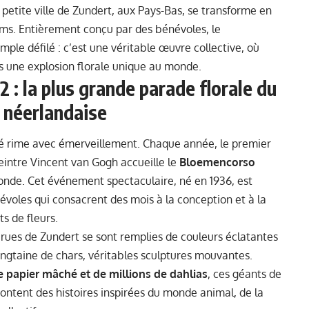
etite ville de Zundert, aux Pays-Bas, se transforme en
ms. Entièrement conçu par des bénévoles, le
ple défilé : c’est une véritable œuvre collective, où
dans une explosion florale unique au monde.
: la plus grande parade florale du
é néerlandaise
’été rime avec émerveillement. Chaque année, le premier
eintre Vincent van Gogh accueille le
Bloemencorso
monde. Cet événement spectaculaire, né en 1936, est
voles qui consacrent des mois à la conception et à la
s de fleurs.
s rues de Zundert se sont remplies de couleurs éclatantes
vingtaine de chars, véritables sculptures mouvantes.
 de papier mâché et de millions de dahlias
, ces géants de
acontent des histoires inspirées du monde animal, de la