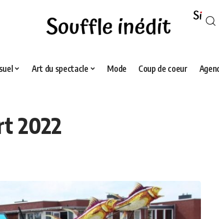
suel
Art du spectacle
Mode
Coup de coeur
Agend
rt 2022