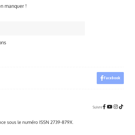
ien manquer !
ons
Facebook
Suivre
France sous le numéro ISSN 2739-879X.