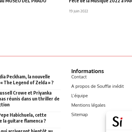
n au MUSEO DEL PRADO
Fête de la Musique 2022 à PA
19 juin 2022
Informations
dia Peckham, la nouvelle
Contact
 « The Legend of Zelda » ?
A propos de Souffle inédit
Russell Crowe et Priyanka
L’équipe
as réunis dans un thriller de
ction
Mentions légales
Sitemap
Pepe Habichuela, cette
 la guitare flamenca ?
qui arriveront bientôt au