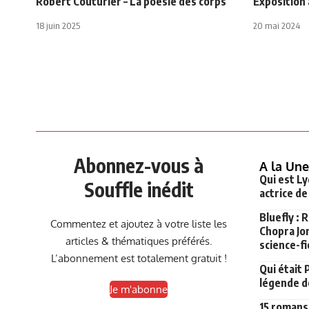
Robert Couturier – La poésie des corps
Expositio
18 juin 2025
20 mai 2024
Abonnez-vous à
A la Une
Qui est Ly
Souffle inédit
actrice de
Bluefly : 
Commentez et ajoutez à votre liste les
Chopra Jon
articles & thématiques préférés.
science-fi
L’abonnement est totalement gratuit !
Qui était 
légende de
Je m'abonne
15 romans 