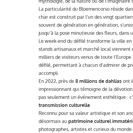
mythologie, de la nature ou de l’imaginaire c
La particularité du Bloemencorso réside da
char est construit par l’un des vingt quartie
souvent de génération en génération, s’unisse
jusqu’à la pose minutieuse des fleurs, dans 
Le week-end du défilé transforme la ville e
stands artisanaux et marché local viennent e
milliers de visiteurs venus de toute l’Europe
défilé, permettant à chacun d’admirer de prè
accompli.
En 2022, près de
8 millions de dahlias
ont é
impressionnant qui témoigne de la dévotion 
pas seulement un événement esthétique : c
transmission culturelle
.
Reconnu pour sa valeur artistique et son an
désormais au
patrimoine culturel immatéri
photographes, artistes et curieux du monde 