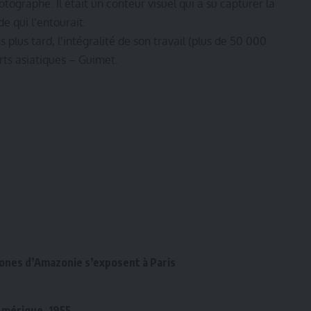
tographe. Il était un conteur visuel qui a su capturer la
e qui l’entourait.
ns plus tard, l’intégralité de son travail (plus de 50 000
ts asiatiques – Guimet.
htones d’Amazonie s’exposent à Paris
Amérique, 1955