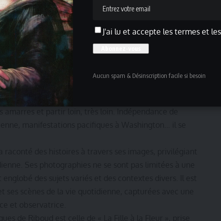
J'ai lu et accepte les termes et le
on. Après des études d’ingénieur à l’École centrale de
e dans laquelle il travaille à Villeurbanne pour se
Aucun spam & Désinscription facile si besoin
e, en 1953, il obtient sa première publication dans le
nce Magnum Photos. Afghanistan, Inde, Chine, Indonésie,
es amarres et partir loin, très loin. Indépendance de
nienne, manifestations pacifiques à Washington… il se
 raconté des histoires à travers ses images, privilégiant
dienne. Ses photographies ne se sont pas limitées à une
 englobé des sujets variés et des contextes divers. Il est
et ses scènes de la vie quotidienne, capturées avec une
uce et observatrice.
s de Riboud est celle de « La Fille à la Fleur », prise