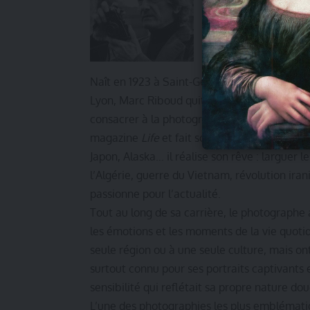
Naît en 1923 à Saint-Genis-Laval, près de Ly
Lyon, Marc Riboud quitte soudainement l’usin
consacrer à la photographie. L’année suivant
magazine
Life
et fait son entrée dans l’age
Japon, Alaska… il réalise son rêve : larguer l
l’Algérie, guerre du Vietnam, révolution ira
passionne pour l’actualité.
Tout au long de sa carrière, le photographe a
les émotions et les moments de la vie quoti
seule région ou à une seule culture, mais ont
surtout connu pour ses portraits captivants 
sensibilité qui reflétait sa propre nature do
L’une des photographies les plus emblématique