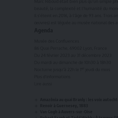
Marc Riboud était bien plus qu’un simple pho
beauté, la complexité et l’humanité du mond
Il s’éteint en 2016, à l’âge de 93 ans. Trois a
œuvres) est léguée au musée national des ar
Agenda
Musée des Confluences
86 Quai Perrache, 69002 Lyon, France
Du 24 février 2023 au 31 décembre 2023
Du mardi au dimanche de 10h30 à 18h30
er
Nocturne jusqu’à 22h le 1
jeudi du mois
Plus d’informations
Lire aussi
Amazônia au quai Branly : les voix autoc
Renoir à Guernesey, 1883
Van Gogh à Auvers-sur-Oise
Robert Frank et Todd Webb : À travers l’