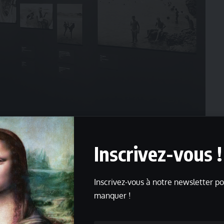
Inscrivez-vous !
Capturant le Monde
, s’est distingué comme un témoin visuel passionné de
t universels à travers son objectif.
Inscrivez-vous à notre newsletter po
manquer !