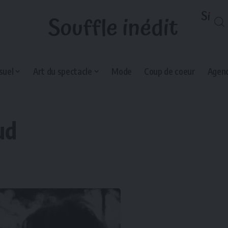
suel
Art du spectacle
Mode
Coup de coeur
Agend
ud