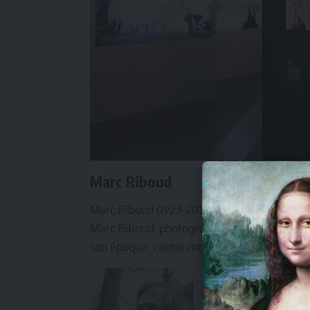
Marc Riboud
Marc Riboud (1923-2016) : L’Œil Humaniste 
Marc Riboud, photographe français de renom
son époque, capturant des moments intimes e