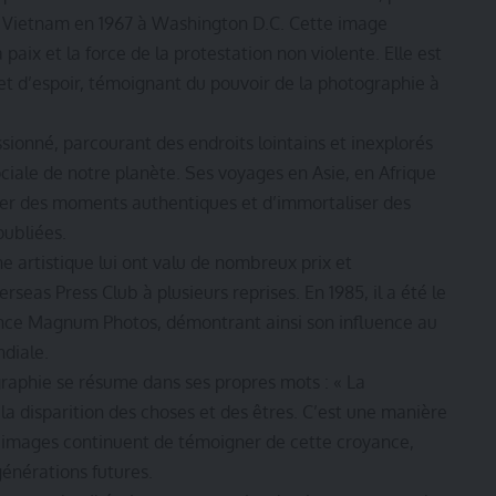
du Vietnam en 1967 à Washington D.C. Cette image
 paix et la force de la protestation non violente. Elle est
t d’espoir, témoignant du pouvoir de la photographie à
sionné, parcourant des endroits lointains et inexplorés
ociale de notre planète. Ses voyages en Asie, en Afrique
rer des moments authentiques et d’immortaliser des
oubliées.
artistique lui ont valu de nombreux prix et
rseas Press Club à plusieurs reprises. En 1985, il a été le
ence Magnum Photos, démontrant ainsi son influence au
diale.
raphie se résume dans ses propres mots : « La
a disparition des choses et des êtres. C’est une manière
 images continuent de témoigner de cette croyance,
énérations futures.