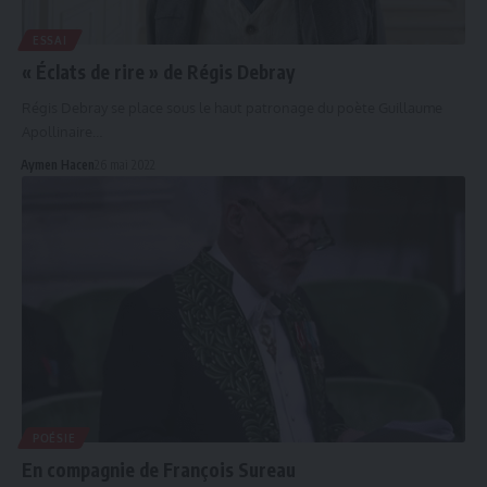
ESSAI
« Éclats de rire » de Régis Debray
Régis Debray se place sous le haut patronage du poète Guillaume
Apollinaire…
Aymen Hacen
26 mai 2022
POÉSIE
En compagnie de François Sureau