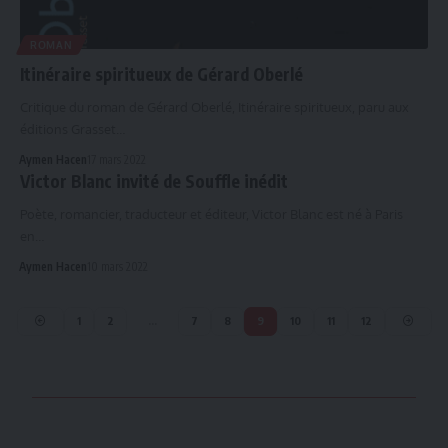
ROMAN
Itinéraire spiritueux de Gérard Oberlé
Critique du roman de Gérard Oberlé, Itinéraire spiritueux, paru aux
éditions Grasset…
Aymen Hacen
17 mars 2022
Victor Blanc invité de Souffle inédit
Poète, romancier, traducteur et éditeur, Victor Blanc est né à Paris
en…
Aymen Hacen
10 mars 2022
1
2
…
7
8
9
10
11
12