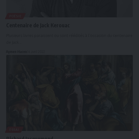
POÉSIE
Centenaire de Jack Kerouac
Plusieurs livres paraissent ou sont réédités à l’occasion du centenaire
de Jack…
Aymen Hacen
14 avril 2022
ESSAI
Richard Jacquemond