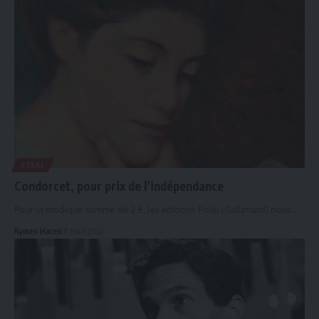
ESSAI
Condorcet, pour prix de l’indépendance
Pour la modique somme de 2 €, les éditions Folio (Gallimard) nous…
Aymen Hacen
31 mars 2022