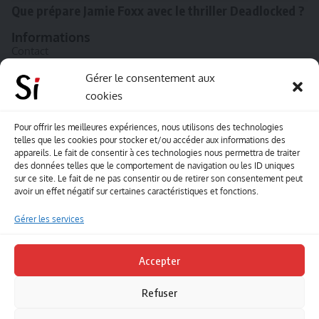
Que prépare Jamie Foxx avec le thriller Deadlocked ?
Informations
Contact
A propos de Souffle inédit
Gérer le consentement aux
cookies
L’équipe
Mentions légales
Pour offrir les meilleures expériences, nous utilisons des technologies
telles que les cookies pour stocker et/ou accéder aux informations des
Sitemap
appareils. Le fait de consentir à ces technologies nous permettra de traiter
des données telles que le comportement de navigation ou les ID uniques
sur ce site. Le fait de ne pas consentir ou de retirer son consentement peut
Envoyez-nous vos créations artisitiques
avoir un effet négatif sur certaines caractéristiques et fonctions.
Envie que vos votre contenu soit publié sur le site
Gérer les services
Souffle inédit ? Envoyez-nous vos créations !
Accepter
Contact
Refuser