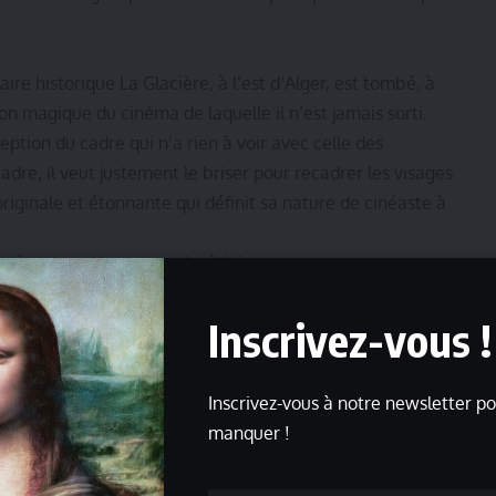
ire historique La Glacière, à l’est d’Alger, est tombé, à
on magique du cinéma de laquelle il n’est jamais sorti.
ption du cadre qui n’a rien à voir avec celle des
cadre, il veut justement le briser pour recadrer les visages
iginale et étonnante qui définit sa nature de cinéaste à
e à entrer dans son cadre à lui.
hemins » se sont croisés le 25 juillet 2025 grâce à
s « Nous avons beaucoup de vrais amis en commun. Je
Inscrivez-vous !
fois ou deux de façon franche. Bienvenue dans mon
 sans les gros sabots et profondément poétique ». Et nous
Inscrivez-vous à notre newsletter po
si la regrettée Mouny Berrah (1) que j’ai côtoyée à
manquer !
me amie en commun, qui t’avait consacré deux pages
 2 écrans
n° 50 du mois de novembre 1982. Que