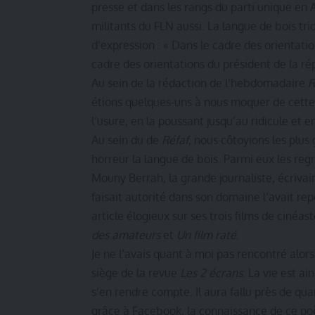
presse et dans les rangs du parti unique en Al
militants du FLN aussi. La langue de bois tri
d’expression : « Dans le cadre des orientatio
cadre des orientations du président de la rép
Au sein de la rédaction de l’hebdomadaire
R
étions quelques-uns à nous moquer de cette
l’usure, en la poussant jusqu’au ridicule et 
Au sein du de
Réfaf
, nous côtoyions les plus
horreur la langue de bois. Parmi eux les re
Mouny Berrah, la grande journaliste, écrivai
faisait autorité dans son domaine l’avait rep
article élogieux sur ses trois films de cinéa
des amateurs
et
Un film raté
.
Je ne l’avais quant à moi pas rencontré alors
siège de la revue
Les 2 écrans
. La vie est ai
s’en rendre compte. Il aura fallu près de quar
grâce à Facebook, la connaissance de ce po