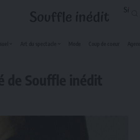
suel
Art du spectacle
Mode
Coup de coeur
Agend
 de Souffle inédit