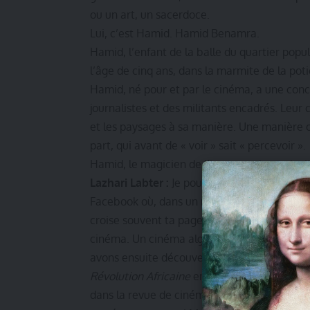
ou un art, un sacerdoce.
Lui, c’est Hamid. Hamid Benamra.
Hamid, l’enfant de la balle du quartier popula
l’âge de cinq ans, dans la marmite de la poti
Hamid, né pour et par le cinéma, a une conce
journalistes et des militants encadrés. Leur 
et les paysages à sa manière. Une manière or
part, qui avant de « voir » sait « percevoir ».
Hamid, le magicien de l’image, qui vous invit
Lazhari Labter :
Je pourrais dire que nos « c
Facebook où, dans un message, tu me disai
croise souvent ta page. J’ai commenté une 
cinéma. Un cinéma algérien libre, féministe
avons ensuite découvert que nous avions aus
Révolution Africaine
entre 1986 et 1990 com
dans la revue de cinéma et de télévision
Les