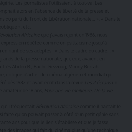
gérie. Les journalistes l’utilisaient à tout-va. Les
omphait alors en l’absence de liberté de la presse et
ns du parti du Front de Libération nationale… », « Dans le
ublique », etc.
évolution Africaine
que j’avais rejoint en 1986, nous
 expression répétée comme un psittacisme jusqu’à
en en riant de ses adeptes : « Dans le cadre du cadre… »
 grands de la presse nationale, qui, eux, avaient en
grettés Abdou B., Bachir Rezzoug, Mouny Berrah…
ne, critique d’art et de cinéma algérien et mondial qui
éré dès 1982 et avait écrit dans la revue
Les 2 écrans
un
ste amateur de 18 ans,
Pour une vie meilleure
,
De la vie
 qu’il fréquentait
Révolution Africaine
comme il hantait le
nsi faite qu’on pouvait passer à côté d’un petit génie sans
ante ans pour que le lien s’établisse et que je fasse,
ète des images qui fait du cinéma plus qu’une technique