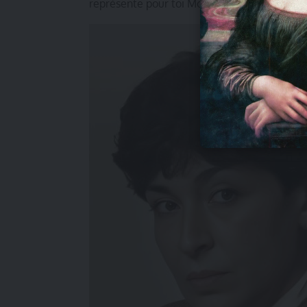
représente pour toi Mouny Berrah
?