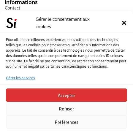
Informations
Contact
A propos de Souffle inédit
Gérer le consentement aux
cookies
L’équipe
Mentions légales
Pour offrir les meilleures expériences, nous utilisons des technologies
telles que les cookies pour stocker et/ou accéder aux informations des
Sitemap
appareils. Le fait de consentir à ces technologies nous permettra de traiter
des données telles que le comportement de navigation ou les ID uniques
sur ce site. Le fait de ne pas consentir ou de retirer son consentement peut
Envoyez-nous vos créations artisitiques
avoir un effet négatif sur certaines caractéristiques et fonctions.
Envie que vos votre contenu soit publié sur le site
Gérer les services
Souffle inédit ? Envoyez-nous vos créations !
Accepter
Contact
Refuser
Suivez-nous
Préférences