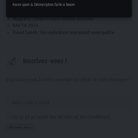
Aucun spam & Désinscription facile si besoin
Festival du Film Arabe de Rotterdam : Hommage à Laila
Eloui
Magritte : Deux trésors inédits dévoilés
BAFTA 2024
David Lynch : Un réalisateur marquant nous quitte
Inscrivez-vous !
Inscrivez-vous à notre newsletter pour ne rien manquer !
J'ai lu et accepte les termes et les conditions