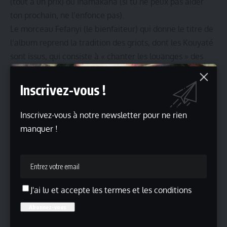
(tout à un prix) ou Inamakana (si tu ne peux pas aider
ton prochain, ne l’enfonce pas).
Le morceau Fefanyi (le bienfaiteur) qui donne le titre de
l’album reprend la tradition des griots, dont les Kouyaté
sont issus, qui consiste à « chanter les louanges » des
grands Hommes, des généreux bienfaiteurs.
Nouvel album Fefanyi
Inscrivez-vous !
Sortie le 14 juin 2024 chez Reva Music
Inscrivez-vous à notre newsletter pour ne rien
En concert le 20 juin 2024 au Studio de l’Ermitage à
manquer !
Paris
Site officiel
Xavier Chezeleprêtre
Lire aussi
Souffle inédit
, Magazine d’art et de culture
J'ai lu et accepte les termes et les conditions
Une invitation à vivre l’art
Charlize Theron dans une collaboration inédite