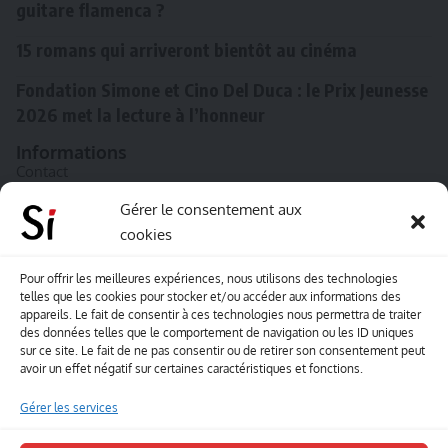
guitare flamenca ?
15 romans qui arriveront bientôt au cinéma
Fondation Simone et Cino Del Duca : le Prix Jeunesse
2026 met la lecture à l’honneur
Informations
Contact
A propos de Souffle inédit
Gérer le consentement aux
cookies
L’équipe
Mentions légales
Pour offrir les meilleures expériences, nous utilisons des technologies
telles que les cookies pour stocker et/ou accéder aux informations des
Sitemap
appareils. Le fait de consentir à ces technologies nous permettra de traiter
des données telles que le comportement de navigation ou les ID uniques
sur ce site. Le fait de ne pas consentir ou de retirer son consentement peut
Envoyez-nous vos créations artisitiques
avoir un effet négatif sur certaines caractéristiques et fonctions.
Envie que vos votre contenu soit publié sur le site
Gérer les services
Souffle inédit ? Envoyez-nous vos créations !