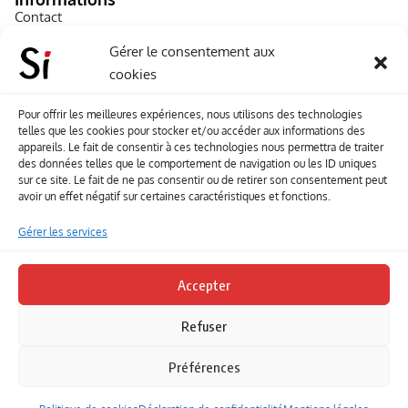
Contact
A propos de Souffle inédit
Gérer le consentement aux
cookies
L’équipe
Mentions légales
Pour offrir les meilleures expériences, nous utilisons des technologies
telles que les cookies pour stocker et/ou accéder aux informations des
Sitemap
appareils. Le fait de consentir à ces technologies nous permettra de traiter
des données telles que le comportement de navigation ou les ID uniques
sur ce site. Le fait de ne pas consentir ou de retirer son consentement peut
Envoyez-nous vos créations artisitiques
avoir un effet négatif sur certaines caractéristiques et fonctions.
Envie que vos votre contenu soit publié sur le site
Gérer les services
Souffle inédit ? Envoyez-nous vos créations !
Accepter
Contact
Refuser
Suivez-nous
Préférences