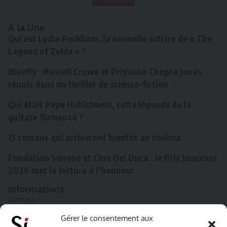
A la Une
Qui est Lydia Peckham, la nouvelle actrice de « The
Legend of Zelda » ?
Bluefly : Russell Crowe et Priyanka Chopra Jonas
réunis dans un thriller de science-fiction
Qui était Pepe Habichuela, cette légende de la
guitare flamenca ?
15 romans qui arriveront bientôt au cinéma
Fondation Simone et Cino Del Duca : le Prix Jeunesse
2026 met la lecture à l’honneur
Informations
Contact
A propos de Souffle inédit
Gérer le consentement aux