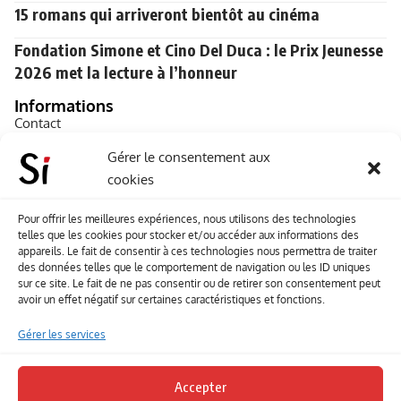
15 romans qui arriveront bientôt au cinéma
Fondation Simone et Cino Del Duca : le Prix Jeunesse
2026 met la lecture à l’honneur
Informations
Contact
A propos de Souffle inédit
Gérer le consentement aux
cookies
L’équipe
Mentions légales
Pour offrir les meilleures expériences, nous utilisons des technologies
telles que les cookies pour stocker et/ou accéder aux informations des
Sitemap
appareils. Le fait de consentir à ces technologies nous permettra de traiter
des données telles que le comportement de navigation ou les ID uniques
sur ce site. Le fait de ne pas consentir ou de retirer son consentement peut
Envoyez-nous vos créations artisitiques
avoir un effet négatif sur certaines caractéristiques et fonctions.
Envie que vos votre contenu soit publié sur le site
Gérer les services
Souffle inédit ? Envoyez-nous vos créations !
Accepter
Contact