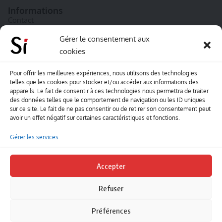
Informations
Contact
A propos de Souffle inédit
Gérer le consentement aux
cookies
L’équipe
Mentions légales
Pour offrir les meilleures expériences, nous utilisons des technologies
telles que les cookies pour stocker et/ou accéder aux informations des
Sitemap
appareils. Le fait de consentir à ces technologies nous permettra de traiter
des données telles que le comportement de navigation ou les ID uniques
sur ce site. Le fait de ne pas consentir ou de retirer son consentement peut
Envoyez-nous vos créations artisitiques
avoir un effet négatif sur certaines caractéristiques et fonctions.
Envie que vos votre contenu soit publié sur le site
Gérer les services
Souffle inédit ? Envoyez-nous vos créations !
Accepter
Contact
Refuser
Suivez-nous
Préférences