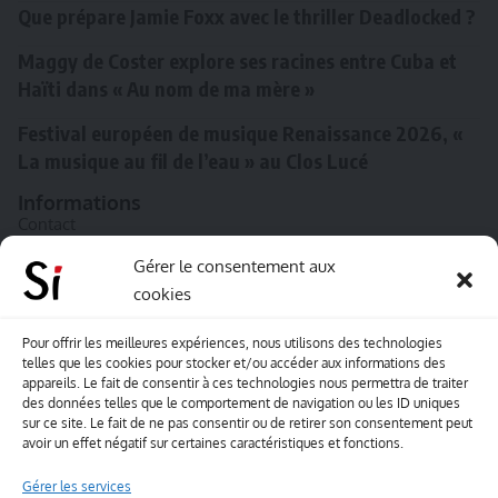
Que prépare Jamie Foxx avec le thriller Deadlocked ?
Maggy de Coster explore ses racines entre Cuba et
Haïti dans « Au nom de ma mère »
Festival européen de musique Renaissance 2026, «
La musique au fil de l’eau » au Clos Lucé
Informations
Contact
A propos de Souffle inédit
Gérer le consentement aux
cookies
L’équipe
Mentions légales
Pour offrir les meilleures expériences, nous utilisons des technologies
telles que les cookies pour stocker et/ou accéder aux informations des
Sitemap
appareils. Le fait de consentir à ces technologies nous permettra de traiter
des données telles que le comportement de navigation ou les ID uniques
sur ce site. Le fait de ne pas consentir ou de retirer son consentement peut
Envoyez-nous vos créations artisitiques
avoir un effet négatif sur certaines caractéristiques et fonctions.
Envie que vos votre contenu soit publié sur le site
Gérer les services