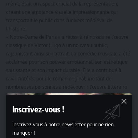
même était un aspect crucial de la représentation,
créant une ambiance visuelle impressionnante qui
transportait le public dans l’univers médiéval de
l’histoire.
« Notre-Dame de Paris » a réussi à réintroduire l’œuvre
classique de Victor Hugo à un nouveau public,
rajeunissant ainsi son attrait. La comédie musicale a été
acclamée pour son pouvoir émotionnel, son esthétique
saisissante et son impact durable. Elle a contribué à
ravir l’intérêt pour le roman original, incitant de
nombreuses personnes à redécouvrir l’œuvre littéraire
intemporelle de Victor Hugo.
La combinaison de la vision créative des auteurs de la
Inscrivez-vous !
comédie musicale avec l’héritage littéraire de Victor
Hugo a donné naissance à une œuvre culturelle
Inscrivez-vous à notre newsletter pour ne rien
mémorable qui continue de fasciner les spectateurs à
manquer !
travers le monde.