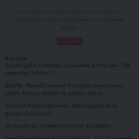
Commentez et ajoutez à votre liste les articles &
thématiques préférés. L’abonnement est totalement
gratuit !
Je m'abonne
A la Une
Qui est Lydia Peckham, la nouvelle actrice de « The
Legend of Zelda » ?
Bluefly : Russell Crowe et Priyanka Chopra Jonas
réunis dans un thriller de science-fiction
Qui était Pepe Habichuela, cette légende de la
guitare flamenca ?
15 romans qui arriveront bientôt au cinéma
Fondation Simone et Cino Del Duca : le Prix Jeunesse