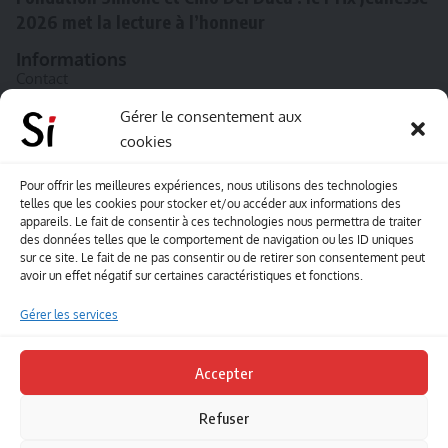
2026 met la lecture à l’honneur
Informations
Contact
A propos de Souffle inédit
Gérer le consentement aux
cookies
L’équipe
Mentions légales
Pour offrir les meilleures expériences, nous utilisons des technologies
telles que les cookies pour stocker et/ou accéder aux informations des
Sitemap
appareils. Le fait de consentir à ces technologies nous permettra de traiter
des données telles que le comportement de navigation ou les ID uniques
sur ce site. Le fait de ne pas consentir ou de retirer son consentement peut
Envoyez-nous vos créations artisitiques
avoir un effet négatif sur certaines caractéristiques et fonctions.
Envie que vos votre contenu soit publié sur le site
Gérer les services
Souffle inédit ? Envoyez-nous vos créations !
Accepter
Contact
Refuser