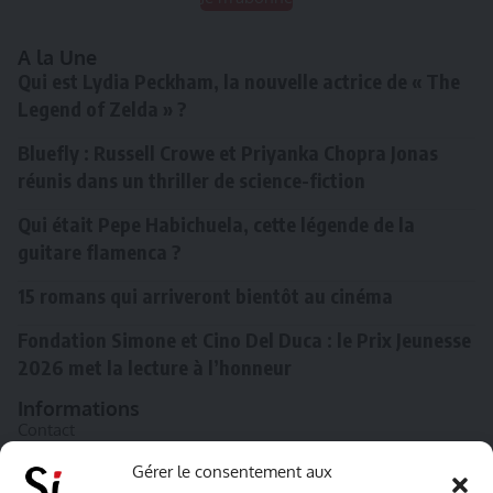
A la Une
Qui est Lydia Peckham, la nouvelle actrice de « The
Legend of Zelda » ?
Bluefly : Russell Crowe et Priyanka Chopra Jonas
réunis dans un thriller de science-fiction
Qui était Pepe Habichuela, cette légende de la
guitare flamenca ?
15 romans qui arriveront bientôt au cinéma
Fondation Simone et Cino Del Duca : le Prix Jeunesse
2026 met la lecture à l’honneur
Informations
Contact
A propos de Souffle inédit
Gérer le consentement aux