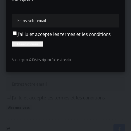
choix et du pardon
Ana de Armas ouvre un nouveau chapitre avec
Reenactment
J'ai lu et accepte les termes et les conditions
Inscrivez-vous !
Aucun spam & Désinscription facile si besoin
Inscrivez-vous à notre newsletter pour ne rien manquer !
J'ai lu et accepte les termes et les conditions