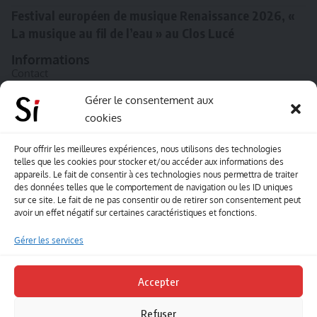
Festival européen de musique Renaissance 2026, «
La musique au fil de l’eau » au Clos Lucé
Informations
Contact
A propos de Souffle inédit
Gérer le consentement aux
cookies
L’équipe
Mentions légales
Pour offrir les meilleures expériences, nous utilisons des technologies
telles que les cookies pour stocker et/ou accéder aux informations des
Sitemap
appareils. Le fait de consentir à ces technologies nous permettra de traiter
des données telles que le comportement de navigation ou les ID uniques
sur ce site. Le fait de ne pas consentir ou de retirer son consentement peut
Envoyez-nous vos créations artisitiques
avoir un effet négatif sur certaines caractéristiques et fonctions.
Envie que vos votre contenu soit publié sur le site
Gérer les services
Souffle inédit ? Envoyez-nous vos créations !
Accepter
Contact
Refuser