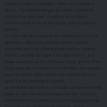
choses comme une overdose / Mais c’est le bouquet
final (…) Tu aimerais changer les choses, comme on
change l’eau des roses. »
La plume reste fidèle à
l’univers intime et feutré de Paradis, entre fragilité et
lucidité.
Le retour des beaux jours
ne se contente pas d’un titre
optimiste. L’album est annoncé comme un projet
personnel, nourri de collaborations inédites. Vanessa
Paradis a en effet fait appel à ses deux enfants : Jack
Depp a participé au titre
Éléments
, tandis que Lily-Rose
Depp signe une contribution sur
I Am Alive
. Une manière
pour l’artiste de mêler l’intime à la création, dans un
geste à la fois artistique et familial.
Le précédent album de la chanteuse,
Les Sources
(2018),
explorait déjà une veine introspective, avec des titres
comme
Kiev
ou
On oubliera
. Ce nouvel opus promet de
prolonger cette recherche de sincérité, tout en