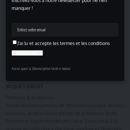
Inscrivez-vous à notre newsletter pour ne rien
23h59 chaque jour pendant 5 mois.
manquer !
J'ai lu et accepte les termes et les conditions
Aucun spam & Désinscription facile si besoin
JACQUES JUBERT
Peintures & sculptures
Artiste multidisciplinaire, de formation classique des plus
sérieuses, Jacques Jubert est issu de la fameuse école
Estienne et également des Arts déco. Il sera initié à la
gravure en taille douce discipline suprême et deviendra