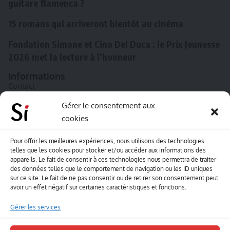
guitare flamenca ?
15 romans qui arriveront bientôt au cinéma
Fondation Simone et Cino Del Duca : le Prix Jeunesse
2026 met la lecture à l’honneur
Informations
Contact
A propos de Souffle inédit
Gérer le consentement aux
cookies
L’équipe
Mentions légales
Pour offrir les meilleures expériences, nous utilisons des technologies
telles que les cookies pour stocker et/ou accéder aux informations des
Sitemap
appareils. Le fait de consentir à ces technologies nous permettra de traiter
des données telles que le comportement de navigation ou les ID uniques
sur ce site. Le fait de ne pas consentir ou de retirer son consentement peut
Envoyez-nous vos créations artisitiques
avoir un effet négatif sur certaines caractéristiques et fonctions.
Envie que vos votre contenu soit publié sur le site
Gérer les services
Souffle inédit ? Envoyez-nous vos créations !