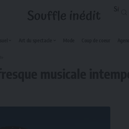
suel
Art du spectacle
Mode
Coup de coeur
Agend
lle
fresque musicale intemp