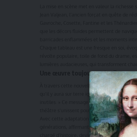
La mise en scène met en valeur la richesse 
Jean Valjean, l’ancien forçat en quête de ré
Gavroche, Cosette, Fantine et les Thénardie
que les décors fluides permettent de navigue
barricades enflammées et les moments inti
Chaque tableau est une fresque en soi, évoquan
révolte populaire, toile de fond du drame, e
lumières audacieuses, qui transforment cha
Une œuvre toujours actuelle
À travers cette nouvelle production, la fre
qu’il y aura sur terre ignorance et misère, de
inutiles. » Ce message intemporel prend to
théâtre s’unissent pour transmettre des émo
Avec cette adaptation française,
Les Miséra
générations, affirmant son statut de monume
chargé d’histoire, devient ainsi le cadre idé