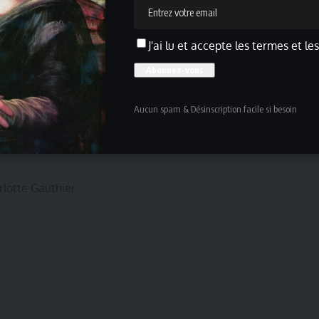
ouvrir une œuvre mythique dans une interprétation qui
J'ai lu et accepte les termes et le
tage de Victor Hugo à travers la magie du spectacle vivant.
roduction – Stéphane Letellier-Rampon, en accord avec
Aucun spam & Désinscription facile si besoin
, Drama Paris et Cameron Mackintosh Ltd.
n Boublil
rlotte Gauthier