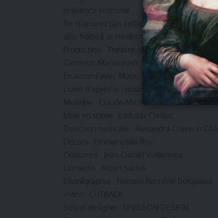
résilience humaine.
Ne manquez pas cette opportunité de redéc
allie fidélité et modernité, sublimant l’héri
Production : Théâtre du Châtelet et SPJL P
Cameron Mackintosh.
En accord avec Music Theatre International
Livret d’après le roman de Victor Hugo :
Alai
Musique : Claude-Michel Schönberg
Mise en scène : Ladislas Chollat
Direction musicale : Alexandra Craverin Cha
Décors : Emmanuelle Roy
Costumes : Jean-Daniel Vuillermoz
Lumières : Alban Sauvé
Chorégraphie : Romain Rachline Borgeaud
Vidéo : CUTBACK
Sound designer : UNISSON DESIGN