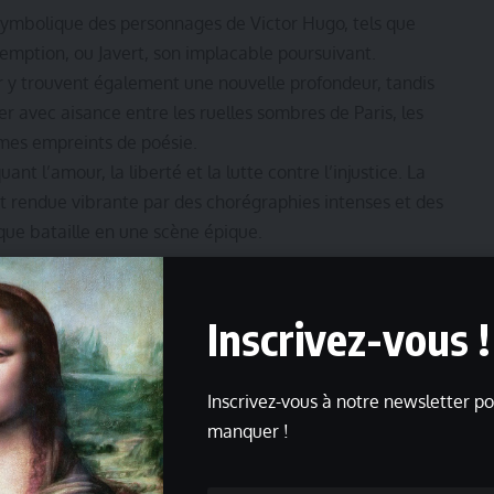
symbolique des personnages de Victor Hugo, tels que
demption, ou Javert, son implacable poursuivant.
r y trouvent également une nouvelle profondeur, tandis
r avec aisance entre les ruelles sombres de Paris, les
mes empreints de poésie.
t l’amour, la liberté et la lutte contre l’injustice. La
st rendue vibrante par des chorégraphies intenses et des
que bataille en une scène épique.
sque humaniste de Victor Hugo résonne avec force : « Tant
Inscrivez-vous !
s livres de la nature de celui-ci pourront ne pas être
ut son sens dans un contexte scénique où musique et
tions universelles.
Inscrivez-vous à notre newsletter po
bles
continuent de transcender les époques et les
manquer !
nt théâtral et musical. Le Théâtre du Châtelet, lieu
al pour célébrer cet hommage vibrant à l’espoir et à la