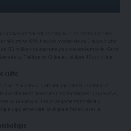
isérables
continuent de conquérir les cœurs avec son
 ses débuts en 1978, l’œuvre magistrale de Claude-Michel
 de 130 millions de spectateurs à travers le monde. Cette
résentée au Théâtre du Châtelet, célèbre 45 ans d’une
e culte
ié par Alain Boublil, offrant une relecture subtile et
vie aux chansons devenues emblématiques :
J’avais rêvé
,
core
Le Grand jour
. Les arrangements musicaux
ique supplémentaire, soulignant l’émotion et la
symbolique