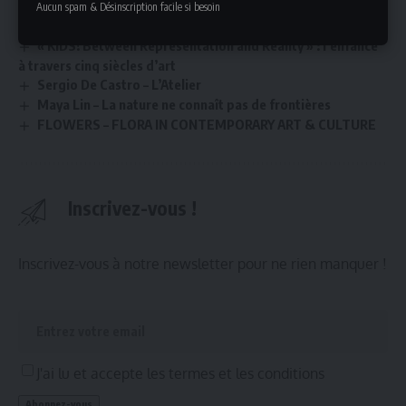
Aucun spam & Désinscription facile si besoin
Le Sport avant les Jeux à la Maison de Balzac
« KIDS! Between Representation and Reality » : l’enfance
à travers cinq siècles d’art
Sergio De Castro – L’Atelier
Maya Lin – La nature ne connaît pas de frontières
FLOWERS – FLORA IN CONTEMPORARY ART & CULTURE
Inscrivez-vous !
Inscrivez-vous à notre newsletter pour ne rien manquer !
J'ai lu et accepte les termes et les conditions