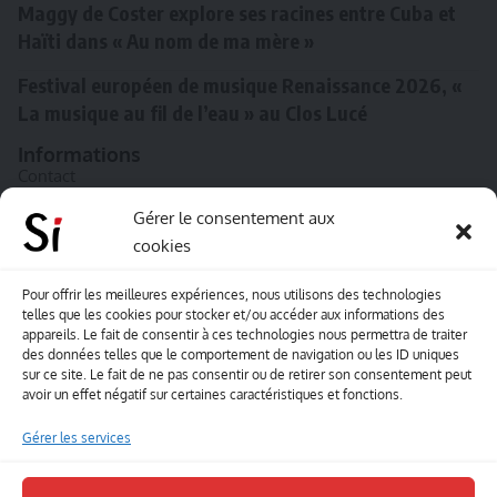
Maggy de Coster explore ses racines entre Cuba et
Haïti dans « Au nom de ma mère »
Festival européen de musique Renaissance 2026, «
La musique au fil de l’eau » au Clos Lucé
Informations
Contact
A propos de Souffle inédit
Gérer le consentement aux
cookies
L’équipe
Mentions légales
Pour offrir les meilleures expériences, nous utilisons des technologies
telles que les cookies pour stocker et/ou accéder aux informations des
Sitemap
appareils. Le fait de consentir à ces technologies nous permettra de traiter
des données telles que le comportement de navigation ou les ID uniques
sur ce site. Le fait de ne pas consentir ou de retirer son consentement peut
Envoyez-nous vos créations artisitiques
avoir un effet négatif sur certaines caractéristiques et fonctions.
Envie que vos votre contenu soit publié sur le site
Gérer les services
Souffle inédit ? Envoyez-nous vos créations !