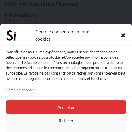
2026 met la lecture à l’honneur
Informations
Contact
A propos de Souffle inédit
Gérer le consentement aux
cookies
L’équipe
Mentions légales
Pour offrir les meilleures expériences, nous utilisons des technologies
telles que les cookies pour stocker et/ou accéder aux informations des
Sitemap
appareils. Le fait de consentir à ces technologies nous permettra de traiter
des données telles que le comportement de navigation ou les ID uniques
sur ce site. Le fait de ne pas consentir ou de retirer son consentement peut
Envoyez-nous vos créations artisitiques
avoir un effet négatif sur certaines caractéristiques et fonctions.
Envie que vos votre contenu soit publié sur le site
Gérer les services
Souffle inédit ? Envoyez-nous vos créations !
Accepter
Contact
Refuser