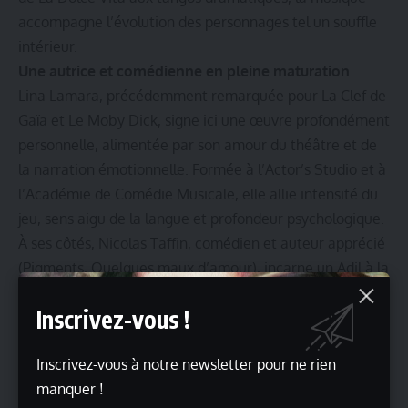
accompagne l’évolution des personnages tel un souffle
intérieur.
Une autrice et comédienne en pleine maturation
Lina Lamara, précédemment remarquée pour La Clef de
Gaïa et Le Moby Dick, signe ici une œuvre profondément
personnelle, alimentée par son amour du théâtre et de
la narration émotionnelle. Formée à l’Actor’s Studio et à
l’Académie de Comédie Musicale, elle allie intensité du
jeu, sens aigu de la langue et profondeur psychologique.
À ses côtés, Nicolas Taffin, comédien et auteur apprécié
(Pigments, Quelques maux d’amour), incarne un Adil à la
fois robuste et vulnérable, dans une prestation nuancée.
Inscrivez-vous !
Inscrivez-vous à notre newsletter pour ne rien
manquer !