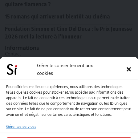
guitare flamenca ?
15 romans qui arriveront bientôt au cinéma
Fondation Simone et Cino Del Duca : le Prix Jeunesse
2026 met la lecture à l’honneur
Informations
Contact
A propos de Souffle inédit
Gérer le consentement aux
cookies
L’équipe
Mentions légales
Pour offrir les meilleures expériences, nous utilisons des technologies
telles que les cookies pour stocker et/ou accéder aux informations des
Sitemap
appareils. Le fait de consentir à ces technologies nous permettra de traiter
des données telles que le comportement de navigation ou les ID uniques
sur ce site. Le fait de ne pas consentir ou de retirer son consentement peut
Envoyez-nous vos créations artisitiques
avoir un effet négatif sur certaines caractéristiques et fonctions.
Envie que vos votre contenu soit publié sur le site
Gérer les services
Souffle inédit ? Envoyez-nous vos créations !