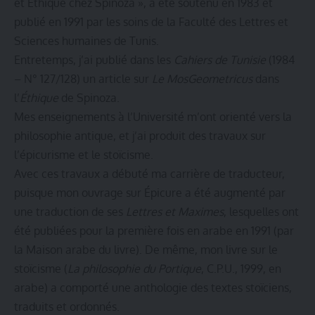
et Éthique chez Spinoza », a été soutenu en 1983 et
publié en 1991 par les soins de la Faculté des Lettres et
Sciences humaines de Tunis.
Entretemps, j’ai publié dans les
Cahiers de Tunisie
(1984
– N° 127/128) un article sur
Le MosGeometricus
dans
l’
Éthique
de Spinoza.
Mes enseignements à l’Université m’ont orienté vers la
philosophie antique, et j’ai produit des travaux sur
l’épicurisme et le stoïcisme.
Avec ces travaux a débuté ma carrière de traducteur,
puisque mon ouvrage sur Épicure a été augmenté par
une traduction de ses
Lettres et Maximes
, lesquelles ont
été publiées pour la première fois en arabe en 1991 (par
la Maison arabe du livre). De même, mon livre sur le
stoïcisme (
La philosophie du Portique
, C.P.U., 1999, en
arabe) a comporté une anthologie des textes stoïciens,
traduits et ordonnés.