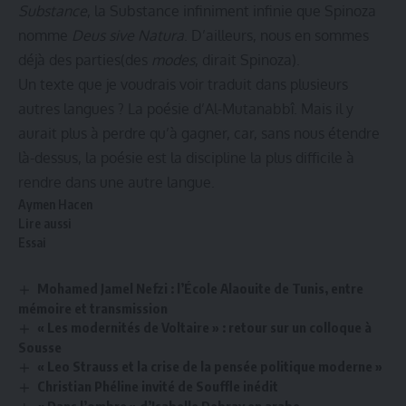
Substance
, la Substance infiniment infinie que Spinoza
nomme
Deus sive Natura
. D’ailleurs, nous en sommes
déjà des parties(des
modes
, dirait Spinoza).
Un texte que je voudrais voir traduit dans plusieurs
autres langues ? La poésie d’Al-Mutanabbî. Mais il y
aurait plus à perdre qu’à gagner, car, sans nous étendre
là-dessus, la poésie est la discipline la plus difficile à
rendre dans une autre langue.
Aymen Hacen
Lire aussi
Essai
Mohamed Jamel Nefzi : l’École Alaouite de Tunis, entre
mémoire et transmission
« Les modernités de Voltaire » : retour sur un colloque à
Sousse
« Leo Strauss et la crise de la pensée politique moderne »
Christian Phéline invité de Souffle inédit
« Dans l’ombre » d’Isabelle Debray en arabe