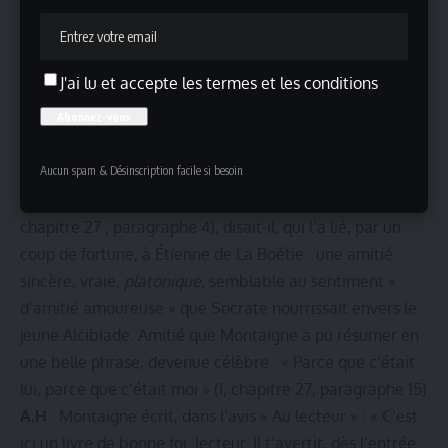
l’amitié se doit-elle d’être sélective ? En augmentant le
nombre de ses amis, ne perd-on pas en profondeur ce
qu’on gagne en étendue.
J'ai lu et accepte les termes et les conditions
L’amitié la plus profonde, la plus sincère, la plus durable
n’est-elle pas l’amitié à deux ? En tout cas, il me semble
que tel était le point de vue de Montaigne, qui ne savait
Aucun spam & Désinscription facile si besoin
« rien faire de mieux que de pratiquer l’amitié » (I,
chapitre 9, paragraphe 3), une « amitié amoureuse » (I,
chapitre 27 , paragraphe 4), disait-il, qui l’a lié, par un
coup de fortune, à Étienne de La Boétie : une amitié
sincère, vraie,
platonique
, semblable au sentiment «
d’amitié amoureuse » que Socrate nourrissait envers le
jeune Alcibiade. Amitié que Montaigne a pu résumer en
une belle phrase, devenue célèbre : « Parce que c’était
lui, parce que c’était moi » (I, chapitre 27, paragraphe 15)
A.H
: Montaigne écrit, dans l’avis « Au lecteur » : « C’est
ici un livre de bonne foi, lecteur. Il t’avertit, dès l’entrée,