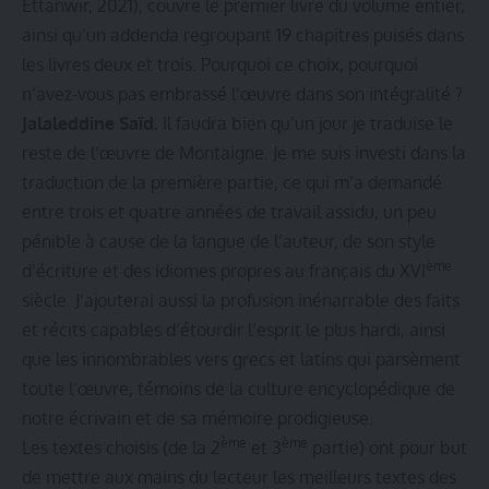
Ettanwir, 2021), couvre le premier livre du volume entier,
ainsi qu’un addenda regroupant 19 chapitres puisés dans
les livres deux et trois. Pourquoi ce choix, pourquoi
n’avez-vous pas embrassé l’œuvre dans son intégralité ?
Jalaleddine Saïd.
Il faudra bien qu’un jour je traduise le
reste de l’œuvre de Montaigne. Je me suis investi dans la
traduction de la première partie, ce qui m’a demandé
entre trois et quatre années de travail assidu, un peu
pénible à cause de la langue de l’auteur, de son style
ème
d’écriture et des idiomes propres au français du XVI
siècle. J’ajouterai aussi la profusion inénarrable des faits
et récits capables d’étourdir l’esprit le plus hardi, ainsi
que les innombrables vers grecs et latins qui parsèment
toute l’œuvre, témoins de la culture encyclopédique de
notre écrivain et de sa mémoire prodigieuse.
ème
ème
Les textes choisis (de la 2
et 3
partie) ont pour but
de mettre aux mains du lecteur les meilleurs textes des