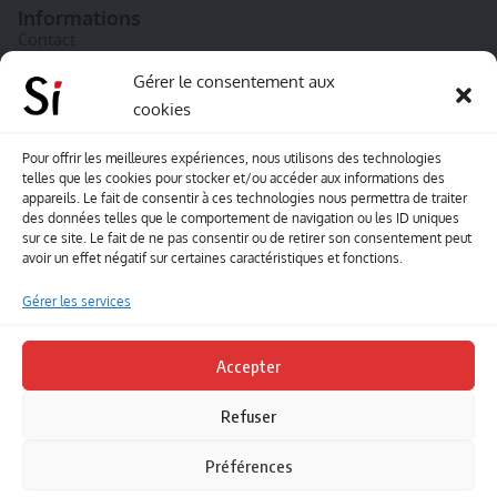
Informations
Contact
A propos de Souffle inédit
Gérer le consentement aux
cookies
L’équipe
Mentions légales
Pour offrir les meilleures expériences, nous utilisons des technologies
telles que les cookies pour stocker et/ou accéder aux informations des
Sitemap
appareils. Le fait de consentir à ces technologies nous permettra de traiter
des données telles que le comportement de navigation ou les ID uniques
sur ce site. Le fait de ne pas consentir ou de retirer son consentement peut
Envoyez-nous vos créations artisitiques
avoir un effet négatif sur certaines caractéristiques et fonctions.
Envie que vos votre contenu soit publié sur le site
Gérer les services
Souffle inédit ? Envoyez-nous vos créations !
Accepter
Contact
Refuser
Suivez-nous
Préférences