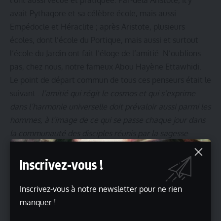
l’ont aussi vécue et pratiquée. Par-delà Aristote, il y
avait Pythagore et sa célèbre école, mais aussi
Empédocle et Héraclite ; après Aristote, plusieurs
écoles, dont l’école du Portique, mais aussi et surtout
l’école du Jardin ont fait l’éloge de l’amitié. N’oublions
pas, chez nous, notre fameux Abou Hayène Ettawhidi.
Le point de départ commun de tous ces penseurs était le
suivant :
l’amitié qui régit le cosmos et qui s’exprime
dans l’harmonie universelle doit prévaloir aussi parmi les
hommes, à l’image de ce qui se passe chaque jour dans
la communauté des disciples réunis par la sagesse
philosophique
.
Les questions qui se posaient alors étaient du genre :
Inscrivez-vous !
l’homme heureux a-t-il besoin d’amis ? Peut-on avoir un
nombre indéfini d’amis ? Cette mystérieuse affinité
Inscrivez-vous à notre newsletter pour ne rien
entre les âmes, qui est le propre de l’amitié, peut-elle
manquer !
être partagée entre plusieurs personnes, ou bien