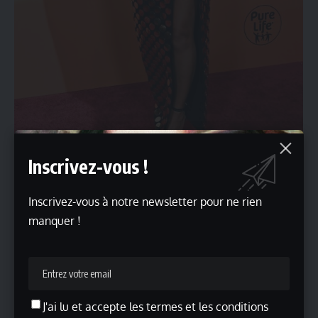
Inscrivez-vous !
Photo : DFree / Shutterstock
Beyoncé poursuivra son séjour parisien avec deux
Inscrivez-vous à notre newsletter pour ne rien
nouvelles représentations au Stade de France, samedi 21
manquer !
et dimanche 22 juin. La promesse d’autres surprises et
d’un niveau de production rarement atteint sur scène.
Ce premier concert a une nouvelle fois montré que
Beyoncé est bien plus qu’une simple star de la pop : une
J'ai lu et accepte les termes et les conditions
artiste accomplie, au sommet de son talent, capable de