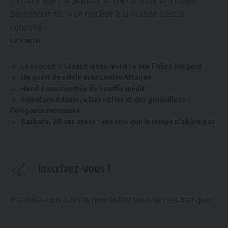
[19]
A ce sujet, le pianiste et chef d’orchestre Daniel
Barenboïm dit : « Le remède à la routine c’est la
curiosité ».
Lire aussi
Le concert « Grease is the word ! » aux Folies Bergère
Un quart de siècle avec Louise Attaque
Hend Zouari invitée de Souffle inédit
Salvatore Adamo, « Des nèfles et des groseilles » :
l’élégance retrouvée
Barbara, 28 ans après : une voix que le temps n’altère pas
Inscrivez-vous !
Inscrivez-vous à notre newsletter pour ne rien manquer !