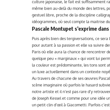
culture japonaise, le fait est suffisamment r
même bien au-delà du monde des lettres, pou
gestuel libre, proche de la discipline calligr
idéogrammes, où seul compte la maitrise du 
Pascale Montupet s’exprime dans 
Puis après bien des tergiversations, ce ser
pour autant à sa passion et elle va suivre des
Paris où elle aura la chance de rencontrer d
quelque peu « marginaux » qui vont lui perm
la couleur est prédominante, les tons sont a
un luxe actuellement dans un contexte noyé 
Au travers de chacune de ses œuvres Pascal
scène imaginaire où parfois le hasard subvie
notre artiste et il n’est pas rare d’y retrou
de Joseph Kessel et comme pour une idée une
un petit clin d’œil à Giacometti. Parfois c’es