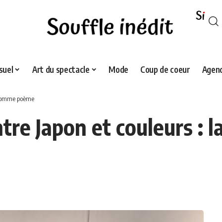
suel
Art du spectacle
Mode
Coup de coeur
Agend
e comme poème
tre Japon et couleurs : 