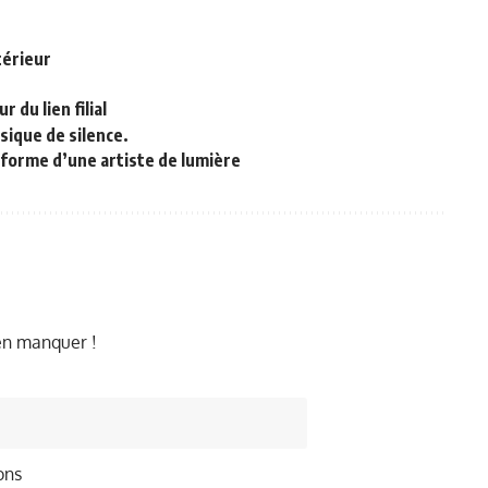
térieur
du lien filial
sique de silence.
iforme d’une artiste de lumière
ien manquer !
ons