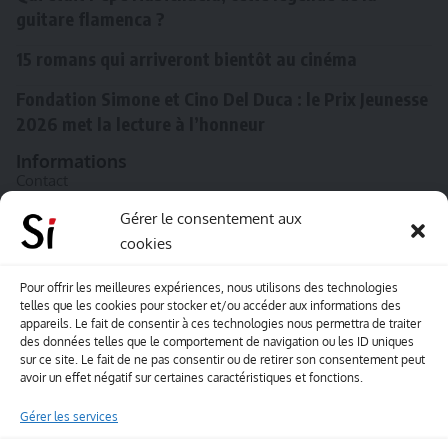
guitare flamenca ?
15 romans qui arriveront bientôt au cinéma
Fondation Simone et Cino Del Duca : le Prix Jeunesse
2026 met la lecture à l’honneur
Informations
Contact
A propos de Souffle inédit
Gérer le consentement aux
cookies
L’équipe
Mentions légales
Pour offrir les meilleures expériences, nous utilisons des technologies
telles que les cookies pour stocker et/ou accéder aux informations des
Sitemap
appareils. Le fait de consentir à ces technologies nous permettra de traiter
des données telles que le comportement de navigation ou les ID uniques
sur ce site. Le fait de ne pas consentir ou de retirer son consentement peut
Envoyez-nous vos créations artisitiques
avoir un effet négatif sur certaines caractéristiques et fonctions.
Envie que vos votre contenu soit publié sur le site
Gérer les services
Souffle inédit ? Envoyez-nous vos créations !