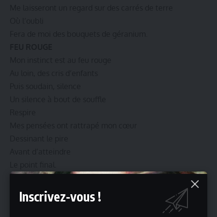
Me laisseront un regard sur des carrés de terre
Où l’oubli
Fera de moi des bouquets de géranium.
FEU ROUGE
Mon instinct est au feu rouge
Au loin, des cris d’enfants
Puis soudain, silence
Un silence à bout de souffle
Respire
Mes pensées ont rattrapé mon cœur
Dessinant le pire
Avant d’atteindre
Le point final.
LE DEUIL
Le deuil
Inscrivez-vous !
Un poignard
Dans mon quotidien