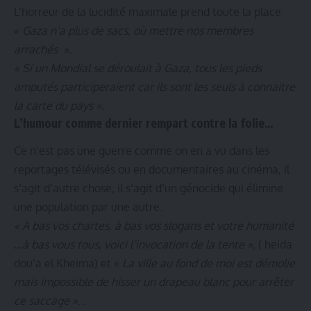
L’horreur de la lucidité maximale prend toute la place
«
Gaza n‘a plus de sacs, où mettre nos membres
arrachés ».
«
Si un Mondial se déroulait à Gaza, tous les pieds
amputés participeraient car ils sont les seuls à connaitre
la carte du pays ».
L’humour comme dernier rempart contre la folie…
Ce n’est pas une guerre comme on en a vu dans les
reportages télévisés ou en documentaires au cinéma, il
s‘agit d’autre chose, il s‘agit d’un génocide qui élimine
une population par une autre.
« A bas vos chartes, à bas vos slogans et votre humanité
…à bas vous tous, voici l‘invocation de la tente »
, ( heida
dou’a el Kheima) et «
La ville au fond de moi est démolie
mais impossible de hisser un drapeau blanc pour arrêter
ce saccage »
…