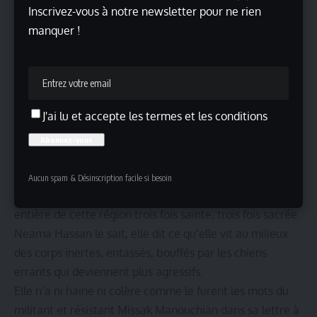
par la mort, je résiste » .
Inscrivez-vous à notre newsletter pour ne rien
Remarquable manière de transfigurer la finitude
manquer !
terrestre de l’être humain lorsqu‘il n‘y a plus rien à
attendre…Nous sommes tous les enfants de Gaza,
arabes et non-arabes et nous ne le savons pas assez. Si
nous le savions, nous aurions réagi en un seul corps.
J'ai lu et accepte les termes et les conditions
Nous sommes écrasés par le futile lorsque l‘essentiel
agonise.
Si nous avions conscience de cela nous aurions été
concernés parce que ce n’est pas seulement un peuple
Aucun spam & Désinscription facile si besoin
que l’on tue, que l’on cherche à effacer c’est l’Humanité
entière de cette région trois fois sainte, trois fois sacrée.
Neama Hassan le sait, elle dit ce qu‘elle vit au milieux
des corps inertes, entassés, bouffés par les chiens
errants qui deviennent plus agressifs.
Elle n’a ni haine ni colère comme le furent les mots du
militant et résistant Missak Manouchian dans sa lettre à