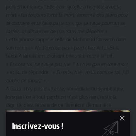
pertes humaines ? Elle écrit qu’elle a négocié avec la
mort «
J‘ai toujours lutté la mort, fomenté des plans pour
la distraire et la faire patienter, qui sait elle pourrait se
lasser, se détourner de moi sans me dépecer »
.
Cette phrase rappelle celle de Mahmoud Darwich dans
son recueil «
Ne t’excuse pas
» paru chez Actes Sud,
texte A Jérusalem, croisant une soldate qui lui dit:
«
Encore toi, ne t’ai-je pas tué ?’ tu n’es pas encore mort
»
et lui de répondre :
« Tu m’as tué , mais comme toi, j’ai
oublié de mourir ».
A Gaza il n’y plus d’attente, immédiate ou symbolique,
lorsque l’on a tout perdu on n’est plus rien, reste la
dignité, c’est le sens de ce livre écrit de manière
réfléchie, posée, ultra lucide et ultra réaliste.
«
Maintenant qu‘il y a une file d’attente pour la mort à
Inscrivez-vous !
Gaza, mon tour viendra tôt ou tard…finalement poussée