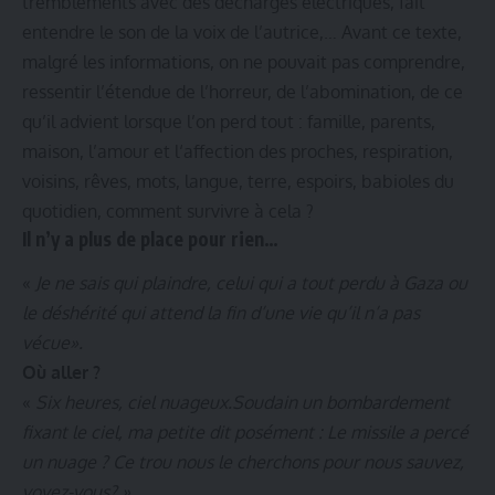
tremblements avec des décharges électriques, fait
entendre le son de la voix de l’autrice,… Avant ce texte,
malgré les informations, on ne pouvait pas comprendre,
ressentir l’étendue de l’horreur, de l’abomination, de ce
qu’il advient lorsque l’on perd tout : famille, parents,
maison, l’amour et l‘affection des proches, respiration,
voisins, rêves, mots, langue, terre, espoirs, babioles du
quotidien, comment survivre à cela ?
Il n’y a plus de place pour rien
…
«
Je ne sais qui plaindre, celui qui a tout perdu à Gaza ou
le déshérité qui attend la fin d’une vie qu’il n’a pas
vécue».
Où aller ?
«
Six heures, ciel nuageux.Soudain un bombardement
fixant le ciel, ma petite dit posément : Le missile a percé
un nuage ? Ce trou nous le cherchons pour nous sauvez,
voyez-vous? »