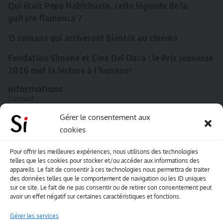
Qui était Pepe Habichuela, cette légende de la
guitare flamenca ?
15 romans qui arriveront bientôt au cinéma
Fondation Simone et Cino Del Duca : le Prix Jeunesse
2026 met la lecture à l’honneur
Informations
Contact
A propos de Souffle inédit
Gérer le consentement aux
cookies
L’équipe
Mentions légales
Pour offrir les meilleures expériences, nous utilisons des technologies
telles que les cookies pour stocker et/ou accéder aux informations des
Sitemap
appareils. Le fait de consentir à ces technologies nous permettra de traiter
des données telles que le comportement de navigation ou les ID uniques
sur ce site. Le fait de ne pas consentir ou de retirer son consentement peut
Envoyez-nous vos créations artisitiques
avoir un effet négatif sur certaines caractéristiques et fonctions.
Envie que vos votre contenu soit publié sur le site
Gérer les services