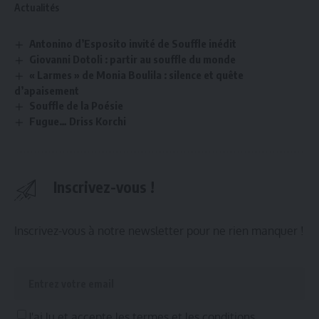
Actualités
Antonino d’Esposito invité de Souffle inédit
Giovanni Dotoli : partir au souffle du monde
« Larmes » de Monia Boulila : silence et quête
d’apaisement
Souffle de la Poésie
Fugue… Driss Korchi
Inscrivez-vous !
Inscrivez-vous à notre newsletter pour ne rien manquer !
J'ai lu et accepte les termes et les conditions