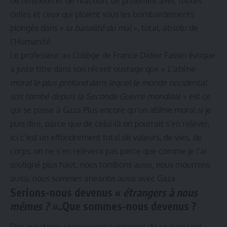
de réflexion et de réaction, de proximité avec toutes
celles et ceux qui ploient sous les bombardements
plongés dans «
la banalité du mal
», total, absolu de
l’Humanité.
Le professeur au Collège de France Didier Fassin évoque
à juste titre dans son récent ouvrage que «
L’abîme
moral le plus profond dans lequel le monde occidental
soit tombé depuis la Seconde Guerre mondiale
» est ce
qui se passe à Gaza.Plus encore qu‘un abîme moral si je
puis dire, parce que de celui-là on pourrait s’en relever,
ici c’est un effondrement total de valeurs, de vies, de
corps, on ne s’en relèvera pas parce que comme je l‘ai
souligné plus haut, nous tombons aussi, nous mourrons
aussi, nous sommes anéantis aussi avec Gaza.
Serions-nous devenus «
étrangers à nous
mêmes ? ».
.Que sommes-nous devenus ?
Des questions silencieuses surgissent de ce livre vert