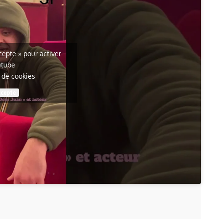
ccepte » pour activer
utube
e de cookies
ccepte