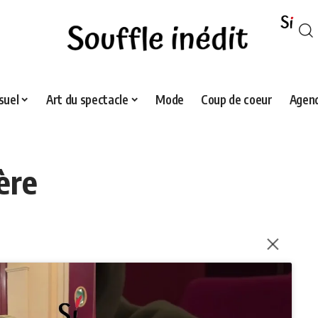
suel
Art du spectacle
Mode
Coup de coeur
Agend
ère