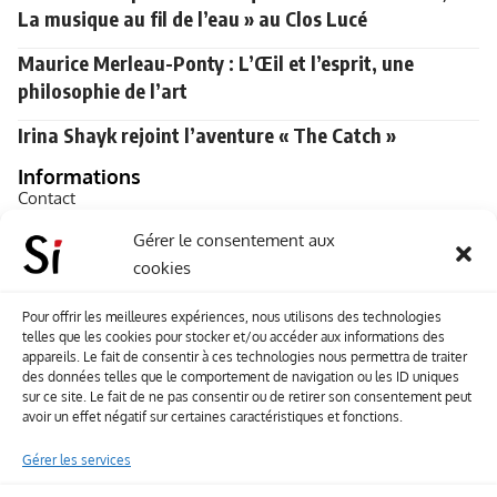
La musique au fil de l’eau » au Clos Lucé
Maurice Merleau-Ponty : L’Œil et l’esprit, une
philosophie de l’art
Irina Shayk rejoint l’aventure « The Catch »
Informations
Contact
A propos de Souffle inédit
Gérer le consentement aux
cookies
L’équipe
Mentions légales
Pour offrir les meilleures expériences, nous utilisons des technologies
telles que les cookies pour stocker et/ou accéder aux informations des
Sitemap
appareils. Le fait de consentir à ces technologies nous permettra de traiter
des données telles que le comportement de navigation ou les ID uniques
sur ce site. Le fait de ne pas consentir ou de retirer son consentement peut
Envoyez-nous vos créations artisitiques
avoir un effet négatif sur certaines caractéristiques et fonctions.
Envie que vos votre contenu soit publié sur le site
Gérer les services
Souffle inédit ? Envoyez-nous vos créations !