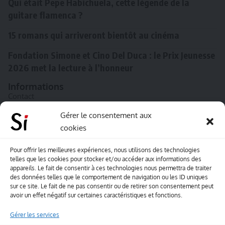
Qui était Pepe Habichuela, cette légende de la
guitare flamenca ?
15 romans qui arriveront bientôt au cinéma
Fondation Simone et Cino Del Duca : le Prix Jeunesse
2026 met la lecture à l’honneur
Informations
Contact
A propos de Souffle inédit
Gérer le consentement aux
cookies
L’équipe
Mentions légales
Pour offrir les meilleures expériences, nous utilisons des technologies
telles que les cookies pour stocker et/ou accéder aux informations des
Sitemap
appareils. Le fait de consentir à ces technologies nous permettra de traiter
des données telles que le comportement de navigation ou les ID uniques
sur ce site. Le fait de ne pas consentir ou de retirer son consentement peut
Envoyez-nous vos créations artisitiques
avoir un effet négatif sur certaines caractéristiques et fonctions.
Envie que vos votre contenu soit publié sur le site
Gérer les services