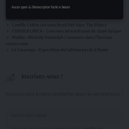
Aucun spam & Désinscription facile si besoin
Alexandra Daddario sera à l’affiche du film « American
Fever Dream »
Camille Cottin retrouve Brad Pitt dans The Riders
CORSICA LIRICA – Concours international de chant lyrique
Malibu : Michelle Randolph s’aventure dans l’horreur
souterraine
Le Caravage – Exposition du tableau perdu à Rome
Inscrivez-vous !
Inscrivez-vous à notre newsletter pour ne rien manquer !
J'ai lu et accepte les termes et les conditions