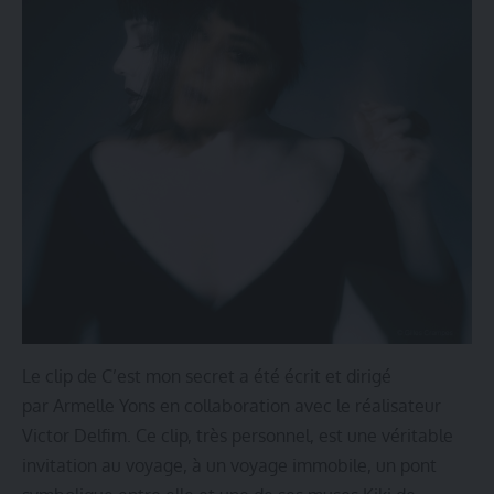
Le clip de C’est mon secret
a été écrit et dirigé
par Armelle Yons en collaboration avec le réalisateur
Victor Delfim. Ce clip, très personnel, est une véritable
invitation au voyage, à un voyage immobile, un pont