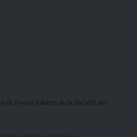
s de Poésie Adultes de la
Société des
e 2024,
le cachet de La Poste faisant