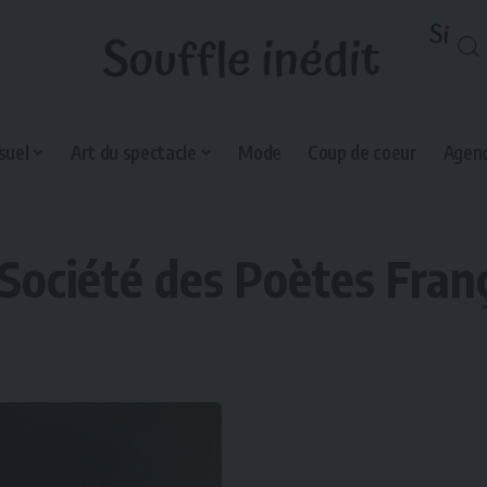
suel
Art du spectacle
Mode
Coup de coeur
Agend
Société des Poètes Fran