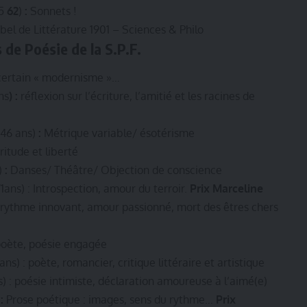
05
62
)
:
Sonnets !
bel de Littérature 1901 – Sciences & Philo
 de Poésie de la S.P.F.
 certain « modernisme »…
ns
) :
réflexion sur l’écriture, l’amitié et les racines de
 46 ans)
:
Métrique variable/ ésotérisme
itude et liberté
)
:
Danses/ Théâtre/ Objection de conscience
1ans) : Introspection, amour du terroir.
Prix Marceline
rythme innovant, amour passionné, mort des êtres chers
 poète, poésie engagée
ans) : poète, romancier, critique littéraire et artistique
s) : poésie intimiste, déclaration amoureuse à l’aimé(e)
 :
Prose poétique : images, sens du rythme…
Prix