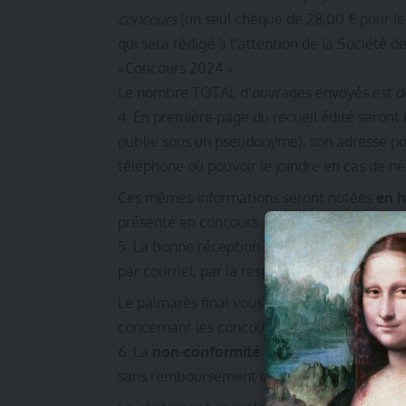
concours
(un seul chèque de 28,00 € pour l
qui sera rédigé à l’attention de la Société 
«Concours 2024 ».
Le nombre TOTAL d’ouvrages envoyés est 
En première page du recueil édité seront in
publie sous un pseudonyme), son adresse po
téléphone où pouvoir le joindre en cas de né
Ces mêmes informations seront notées
en h
présenté en concours. (indication de l’identi
La bonne réception et la conformité de vo
par courriel, par la responsable des
Le palmarès final vous sera communiqué en
concernant les concours n’aura lieu entre 
La
non-conformité
à
TOUT
point du règl
sans remboursement des droits de