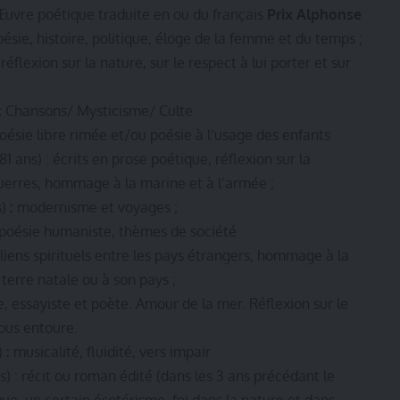
 Œuvre poétique traduite en ou du français
Prix Alphonse
oésie, histoire, politique, éloge de la femme et du temps ;
 réflexion sur la nature, sur le respect à lui porter et sur
:
Chansons/ Mysticisme/ Culte
poésie libre rimée et/ou poésie à l’usage des enfants
81 ans) : écrits en prose poétique, réflexion sur la
guerres, hommage à la marine et à l’armée ;
s)
:
modernisme et voyages ;
 poésie humaniste, thèmes de société
 liens spirituels entre les pays étrangers, hommage à la
terre natale ou à son pays ;
ue, essayiste et poète. Amour de la mer. Réflexion sur le
ous entoure.
)
:
musicalité, fluidité, vers impair
) : récit ou roman édité (dans les 3 ans précédant le
ique, un certain ésotérisme, foi dans la nature et dans