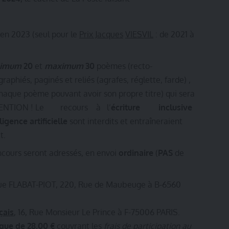
en 2023 (seul pour le
Prix Jacques
VIESVIL
: de 2021 à
nimum
20
et
maximum
30
poèmes (recto-
graphiés, paginés et reliés (agrafes, réglette, farde) ,
haque poème pouvant avoir son propre titre) qui sera
 ATTENTION ! Le recours à l’
écriture inclusive
ligence artificielle
sont interdits et entraîneraient
t.
cours seront adressés, en envoi
ordinaire
(
PAS
de
que FLABAT-PIOT, 220, Rue de Maubeuge à B-6560
çais
, 16, Rue Monsieur Le Prince à F-75006 PARIS.
que de 28,00 €
couvrant les
frais de participation au