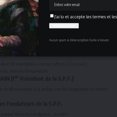
re consulté sur notre site ou être demandé, par courriel,
agabonde@gmailcom
té des Poètes Français
J'ai lu et accepte les termes et le
Grand Prix
Aucun spam & Désinscription facile si besoin
it que pour ceux qui le donnent !
x Victor HUGO
, dont 50 exemplaires seront offerts à l’auteur)
:
ses sources d’inspiration
er
AIN (1
Président de la S.P.F.)
et le dévouement à la poésie ont été largement reconnus
s Fondateurs de la S.P.F.
 poète/ écrivain/ sculpteur… les Arts