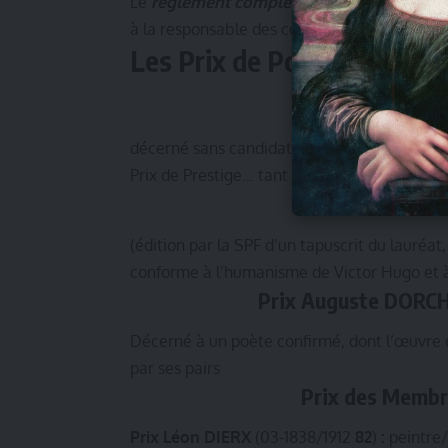
Le
règlement complet
des concours peut êt
à la responsable des concours : laplumev
Les Prix de Poésie – Socié
décerné sans candidature :
Prix de Prestige… tant pour celui qui le reço
Pri
(édition par la SPF d’un tapuscrit du lauréat
conforme à l’humanisme de Victor Hugo et à 
Prix Auguste DORCH
Décerné à un poète confirmé, dont l’œuvre 
par ses pairs
Prix des Membre
Prix Léon DIERX
(03-1838/1912
82
)
:
peintre/