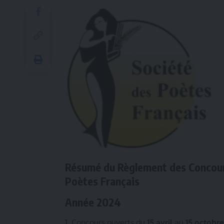
Résumé du Règlement des Concour
Poètes Français
Année 2024
Concours ouverts du
15 avril
au
15 octobr