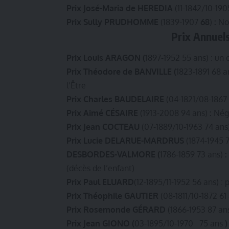
Prix José-Maria de HEREDIA
(11-1842/10-19
Prix Sully PRUDHOMME
(1839-1907
68
)
:
No
Prix Annuels
Prix Louis ARAGON (
1897-1952 55 ans) : un
Prix Théodore de BANVILLE (
1823-1891 68 a
l’Être
Prix Charles BAUDELAIRE
(04-1821/08-1867
Prix Aimé CÉSAIRE
(1913-2008 94 ans)
:
Négr
Prix Jean COCTEAU
(07-1889/10-1963 74 ans
Prix Lucie DELARUE-MARDRUS
(1874-1945 7
DESBORDES-VALMORE (
1786-1859 73 ans)
:
(décès de l’enfant)
Prix Paul ELUARD
(12-1895/11-1952 56 ans) :
Prix Théophile GAUTIER
(08-1811/10-1872 61 
Prix Rosemonde GÉRARD
(1866-1953 87 an
Prix Jean GIONO (
03-1895/10-1970 75 ans
)