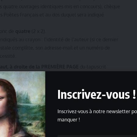
es quatre ouvrages identiques mis en concours), chèque
des Poètes Français et au dos duquel sera indiqué
donc de
quatre
(2 x 2).
diqués au crayon : l’identité de l’auteur (si ce dernier
stale complète, son adresse-mail et un numéro de
cessité.
aut, à droite de la PREMIÈRE PAGE
du tapuscrit
té obligatoire pour les ouvrages tapuscrits)
tre candidature vous seront confirmées, dès réception,
Inscrivez-vous !
er
tre le
1
février et le 31 mars 2025.
Aucun échange
ces deux événements.
Inscrivez-vous à notre newsletter po
ement entraînera le rejet de la candidature concernée,
manquer !