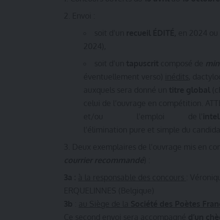
Envoi :
soit d’un
recueil ÉDITÉ,
en 2024 ou 
2024),
soit d’un
tapuscrit
composé de
mi
éventuellement verso)
inédits
, dactylo
auxquels sera donné un
titre global
(c
celui de l’ouvrage en compétition.
et/ou l’emploi de l’
intel
l’élimination pure et simple du candida
Deux exemplaires de l’ouvrage mis en con
courrier recommandé
) :
3a :
à la responsable des concours
: Véroni
ERQUELINNES (Belgique)
3b
:
au Siège de la
Société des Poètes Fran
Ce second envoi sera accompagné
d’un chè