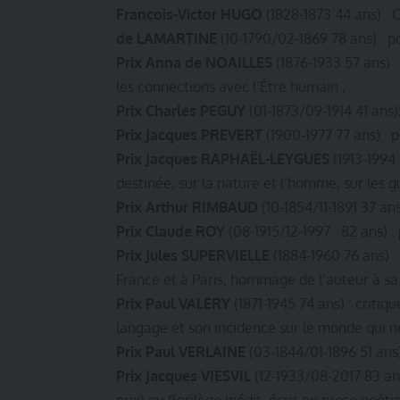
François-Victor HUGO
(1828-1873 44 ans) :
de LAMARTINE
(10-1790/02-1869 78 ans) : p
Prix Anna de NOAILLES
(1876-1933 57 ans) :
les connections avec l’Être humain ;
Prix Charles PEGUY
(01-1873/09-1914 41 ans)
Prix Jacques PREVERT
(1900-1977 77 ans) : 
Prix Jacques RAPHAËL-LEYGUES
(1913-1994 
destinée, sur la nature et l’homme, sur les 
Prix Arthur RIMBAUD
(10-1854/11-1891 37 an
Prix
Claude ROY
(08-1915/12-1997 82 ans) :
Prix Jules SUPERVIELLE
(1884-1960 76 ans) :
France et à Paris, hommage de l’auteur à sa 
Prix Paul VALERY
(1871-1945 74 ans) : critiq
langage et son incidence sur le monde qui n
Prix Paul VERLAINE
(03-1844/01-1896 51 ans
Prix Jacques VIESVIL
(12-1933/08-2017 83 ans
prix) ou florilège inédit, écrit en prose poét