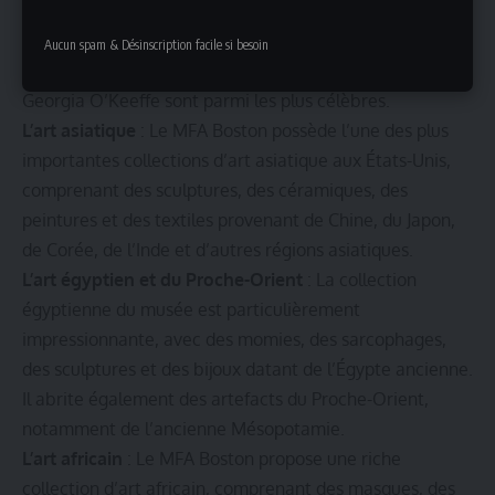
collection d’art américain, couvrant une période allant
du XVIIe siècle à nos jours. Des peintures de John
Aucun spam & Désinscription facile si besoin
Singleton Copley, Winslow Homer, Edward Hopper, et
Georgia O’Keeffe sont parmi les plus célèbres.
L’art asiatique
: Le MFA Boston possède l’une des plus
importantes collections d’art asiatique aux États-Unis,
comprenant des sculptures, des céramiques, des
peintures et des textiles provenant de Chine, du Japon,
de Corée, de l’Inde et d’autres régions asiatiques.
L’art égyptien et du Proche-Orient
: La collection
égyptienne du musée est particulièrement
impressionnante, avec des momies, des sarcophages,
des sculptures et des bijoux datant de l’Égypte ancienne.
Il abrite également des artefacts du Proche-Orient,
notamment de l’ancienne Mésopotamie.
L’art africain
: Le MFA Boston propose une riche
collection d’art africain, comprenant des masques, des