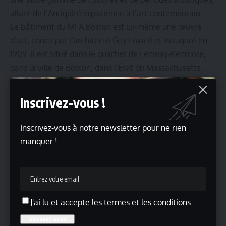
allant de l’Antiquité égyptienne à l’art contemporain.
Le bâtiment du MFA Boston est lui-même une œuvre
d’art, conçu par l’architecte Guy Lowell et inauguré en
1909. Il est situé dans le quartier de Fenway-Kenmore,
dans la ville de Boston, dans l’État du Massachusetts.
La collection du musée comprend plus de 450 000
œuvres d’art, ce qui en fait l’une des plus grandes et des
Inscrivez-vous !
plus diversifiées du monde. Parmi ses points forts, on
trouve :
Inscrivez-vous à notre newsletter pour ne rien
L’art européen
: Le MFA Boston possède une
manquer !
impressionnante collection d’art européen, comprenant
des chefs-d’œuvre de la Renaissance, du baroque, de
l’impressionnisme et du post-impressionnisme. Des
artistes tels que Rembrandt, Monet, Van Gogh,
J'ai lu et accepte les termes et les conditions
Botticelli, et Titien sont représentés.
L’art américain
: Le musée abrite également une vaste