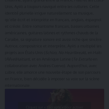
chilienne, ayant grandi entre la France, Haïti et les États-
Unis, Ayiiti a toujours navigué entre les cultures. Cette
identité plurielle irrigue naturellement sa musique,
qu’elle écrit et interprète en français, anglais, espagnol
et créole. Entre romantisme français, basses urbaines
américaines, guitares latines et rythmes chauds de la
Caraïbe, sa signature sonore est aussi riche que sincère.
Autrice, compositrice et interprète, Ayiiti a multiplié les
projets aux États-Unis (
Schizo
,
No Heartbreak
), en Haïti
(
RêvelHaitian
), et en Amérique Latine (
Te Extraño
en
collaboration avec Andres Cuervo). Aujourd’hui, avec
Liibre
, elle amorce une nouvelle étape de son parcours
en France, bien décidée à imposer sa voix sur la scène
internationale.
Cliquez sur « J’accepte » pour activer