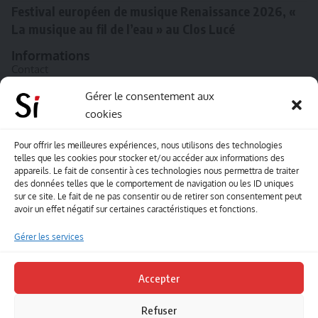
Festival européen de musique Renaissance 2026, «
La musique au fil de l’eau » au Clos Lucé
Informations
Contact
A propos de Souffle inédit
Gérer le consentement aux
cookies
L’équipe
Mentions légales
Pour offrir les meilleures expériences, nous utilisons des technologies
telles que les cookies pour stocker et/ou accéder aux informations des
Sitemap
appareils. Le fait de consentir à ces technologies nous permettra de traiter
des données telles que le comportement de navigation ou les ID uniques
sur ce site. Le fait de ne pas consentir ou de retirer son consentement peut
Envoyez-nous vos créations artisitiques
avoir un effet négatif sur certaines caractéristiques et fonctions.
Envie que vos votre contenu soit publié sur le site
Gérer les services
Souffle inédit ? Envoyez-nous vos créations !
Accepter
Contact
Refuser