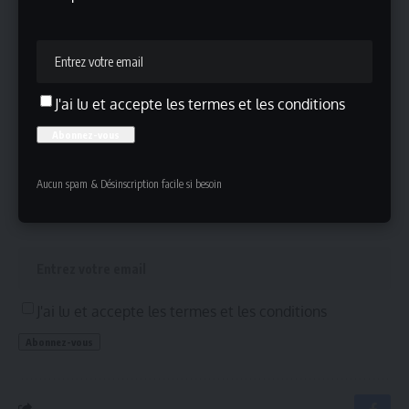
L’actrice Verónica Echegui est morte
Fatima Hassouna : ciblée pour avoir témoigné ?
Sebastian Stan et Leo Woodall incarnent un couple
Mulhouse Fashion Week 2025
J'ai lu et accepte les termes et les conditions
Inscrivez-vous !
Aucun spam & Désinscription facile si besoin
Inscrivez-vous à notre newsletter pour ne rien manquer !
J'ai lu et accepte les termes et les conditions