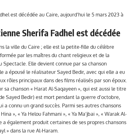
hel est décédée au Caire, aujourd’hui le 5 mars 2023 à
ienne Sherifa Fadhel est décédée
a ville du Caire ; elle est la petite-fille du célèbre
ormée par les maîtres du chant religieux et de la
s du Spectacle. Elle devient connue par sa chanson
 a épousé le réalisateur Sayed Bedir, avec qui elle a eu
ux rôles principaux dans des films réalisés par son époux.
r sa chanson « Harat Al-Saqayeen », qui est aussi le titre
ls de Sayed Bedir) est mort pendant la guerre d’octobre,
qui a connu un grand succès. Parmi ses autres chansons
 Hina », « Ya Helou Fahmani », « Ya Ma’jbai », « Warak Al-
lle a également produit certaines de ses propres chansons
ayl » dans la rue Al-Haram.