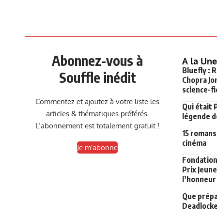
Abonnez-vous à
A la Une
Bluefly : 
Souffle inédit
Chopra Jon
science-fi
Commentez et ajoutez à votre liste les
Qui était 
articles & thématiques préférés.
légende de
L’abonnement est totalement gratuit !
15 romans 
cinéma
Je m'abonne
Fondation 
Prix Jeune
l’honneur
Que prépar
Deadlocke