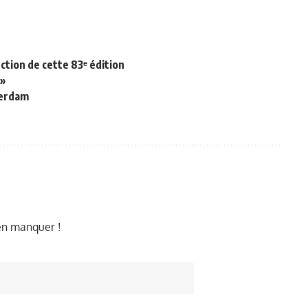
ction de cette 83ᵉ édition
 »
terdam
ien manquer !