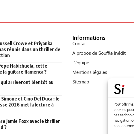
Informations
Russell Crowe et Priyanka
Contact
as réunis dans un thriller de
A propos de Souffle inédit
ction
L’équipe
Pepe Habichuela, cette
 la guitare flamenca ?
Mentions légales
Sitemap
qui arriveront bientôt au
Simone et Cino Del Duca : le
sse 2026 met la lecture à
Pour offrir 
cookies pour
ces technolo
navigation ou
e Jamie Foxx avec le thriller
consentement
d ?