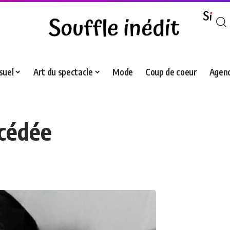
suel
Art du spectacle
Mode
Coup de coeur
Agend
écédée