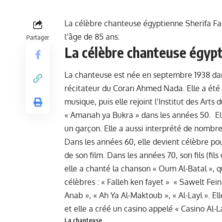
La célèbre chanteuse égyptienne Sherifa Fad
l’âge de 85 ans.
Partager
La célèbre chanteuse égypt
La chanteuse est née en septembre 1938 dans l
récitateur du Coran Ahmed Nada. Elle a été f
musique, puis elle rejoint l’Institut des Art
« Amanah ya Bukra » dans les années 50. Elle
un garçon. Elle a aussi interprété de nombre
Dans les années 60, elle devient célèbre pou
de son film. Dans les années 70, son fils (fi
elle a chanté la chanson « Oum Al-Batal », 
célèbres : « Falleh ken fayet » « Sawelt Fein
Anab », « Ah Ya Al-Maktoub », « Al-Layl ». E
et elle a créé un casino appelé « Casino Al-L
La chanteuse