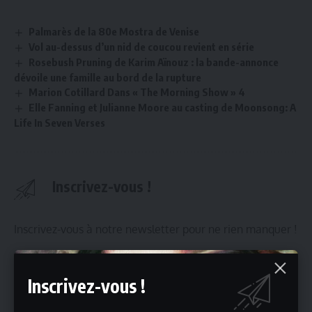
Palmarès de la 80e Mostra de Venise
Vol au-dessus d’un nid de coucou revient en série
Rosebush Pruning de Karim Aïnouz : la bande-annonce
dévoile une famille au bord de la rupture
Marion Cotillard Dans « The Morning Show » 4
Elle Fanning et Julianne Moore au casting de Moonsong: A
Life In Seven Verses
Inscrivez-vous !
Inscrivez-vous à notre newsletter pour ne rien manquer !
Inscrivez-vous !