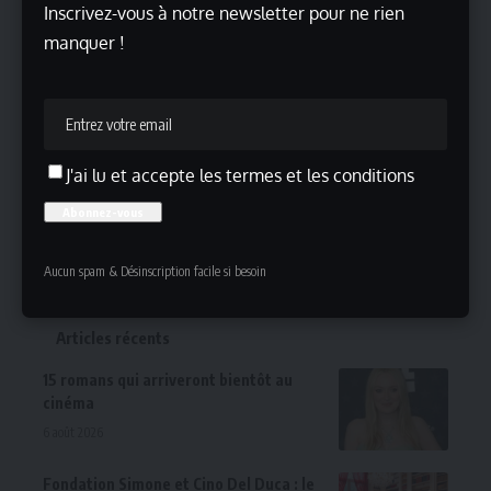
J'ai lu et accepte les termes et les conditions
Inscrivez-vous à notre newsletter pour ne rien
manquer !
J'ai lu et accepte les termes et les conditions
Rédaction Souffle inédit
La Rédaction
La mention « La rédaction » indique que l'article est préparé et écrit
Aucun spam & Désinscription facile si besoin
par Rami Jamoussi et Monia Boulila.
Articles récents
15 romans qui arriveront bientôt au
cinéma
6 août 2026
Fondation Simone et Cino Del Duca : le