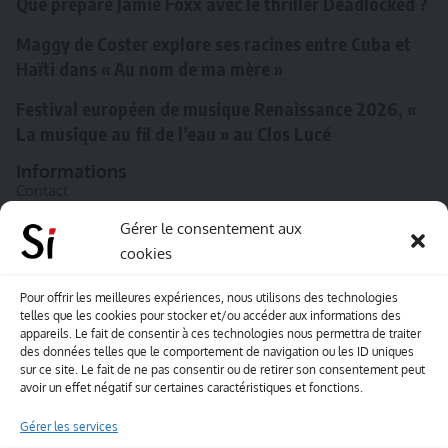
Que prépare Jamie Foxx avec le thriller Deadlocked ?
Maggy de Coster explore ses racines entre Cuba et
Haïti dans « Au nom de ma mère »
Festival européen de musique Renaissance 2026, «
La musique au fil de l’eau » au Clos Lucé
Informations
Contact
A propos de Souffle inédit
Gérer le consentement aux
cookies
L’équipe
Mentions légales
Pour offrir les meilleures expériences, nous utilisons des technologies
telles que les cookies pour stocker et/ou accéder aux informations des
Sitemap
appareils. Le fait de consentir à ces technologies nous permettra de traiter
des données telles que le comportement de navigation ou les ID uniques
sur ce site. Le fait de ne pas consentir ou de retirer son consentement peut
Envoyez-nous vos créations artisitiques
avoir un effet négatif sur certaines caractéristiques et fonctions.
Envie que vos votre contenu soit publié sur le site
Gérer les services