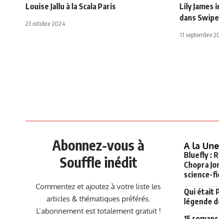
Louise Jallu à la Scala Paris
Lily James
dans Swipe
23 octobre 2024
11 septembre 2
Abonnez-vous à
A la Une
Bluefly : 
Souffle inédit
Chopra Jon
science-fi
Commentez et ajoutez à votre liste les
Qui était 
articles & thématiques préférés.
légende de
L’abonnement est totalement gratuit !
15 romans 