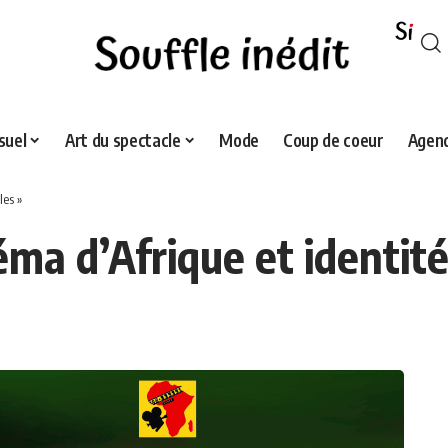
suel
Art du spectacle
Mode
Coup de coeur
Agend
les »
a d’Afrique et identités