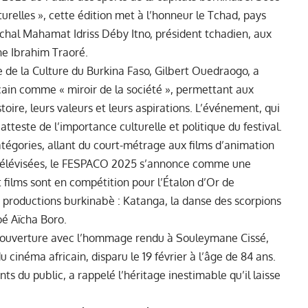
urelles », cette édition met à l’honneur le Tchad, pays
chal Mahamat Idriss Déby Itno, président tchadien, aux
ine Ibrahim Traoré.
e de la Culture du Burkina Faso, Gilbert Ouedraogo, a
cain comme « miroir de la société », permettant aux
oire, leurs valeurs et leurs aspirations. L’événement, qui
atteste de l’importance culturelle et politique du festival.
atégories, allant du court-métrage aux films d’animation
s télévisées, le FESPACO 2025 s’annonce comme une
t films sont en compétition pour l’Étalon d’Or de
 productions burkinabè : Katanga, la danse des scorpions
oé Aïcha Boro.
’ouverture avec l’hommage rendu à Souleymane Cissé,
cinéma africain, disparu le 19 février à l’âge de 84 ans.
ts du public, a rappelé l’héritage inestimable qu’il laisse