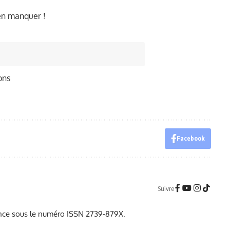
ien manquer !
ons
Facebook
Suivre
France sous le numéro ISSN 2739-879X.