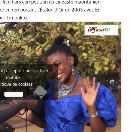
a, film hors compétition du cinéaste mauritanien
stré en remportant l’Étalon d’Or en 2003 avec En
our Timbuktu.
 « J’accepte » pour activer
Youtube
litique de cookies
J’accepte