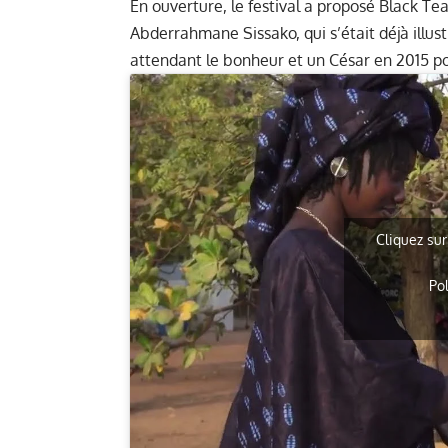
En ouverture, le festival a proposé Black Te
Abderrahmane Sissako, qui s’était déjà illu
attendant le bonheur et un César en 2015 p
Cliquez sur
Po