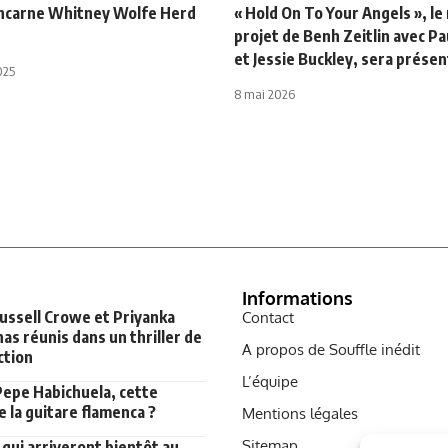
 incarne Whitney Wolfe Herd
« Hold On To Your Angels », l
projet de Benh Zeitlin avec Pa
et Jessie Buckley, sera prése
025
8 mai 2026
Informations
Russell Crowe et Priyanka
Contact
as réunis dans un thriller de
A propos de Souffle inédit
ction
L’équipe
Pepe Habichuela, cette
 la guitare flamenca ?
Mentions légales
Sitemap
qui arriveront bientôt au