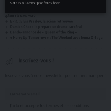
Aucun spam & Désinscription facile si besoin
Jay-Z fête ses 30 ans de carrière avec trois concerts
géants à New York
EPiC : Elvis Presley, la scène retrouvée
Damien Chazelle prépare un drame carcéral
Bande-annonce de « Queen of the Ring »
« Hurry Up Tomorrow » : The Weeknd avec Jenna Ortega
Inscrivez-vous !
Inscrivez-vous à notre newsletter pour ne rien manquer !
J'ai lu et accepte les termes et les conditions