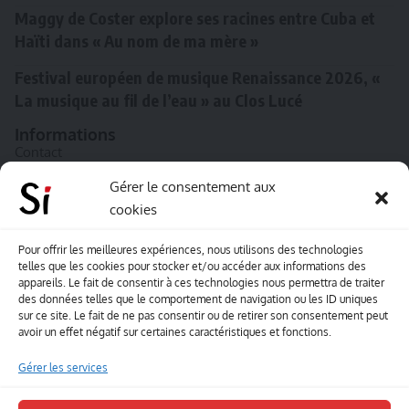
Maggy de Coster explore ses racines entre Cuba et
Haïti dans « Au nom de ma mère »
Festival européen de musique Renaissance 2026, «
La musique au fil de l’eau » au Clos Lucé
Informations
Contact
A propos de Souffle inédit
Gérer le consentement aux
cookies
L’équipe
Mentions légales
Pour offrir les meilleures expériences, nous utilisons des technologies
telles que les cookies pour stocker et/ou accéder aux informations des
Sitemap
appareils. Le fait de consentir à ces technologies nous permettra de traiter
des données telles que le comportement de navigation ou les ID uniques
sur ce site. Le fait de ne pas consentir ou de retirer son consentement peut
Envoyez-nous vos créations artisitiques
avoir un effet négatif sur certaines caractéristiques et fonctions.
Envie que vos votre contenu soit publié sur le site
Gérer les services
Souffle inédit ? Envoyez-nous vos créations !