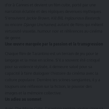
d’or à Cannes et devient un film culte, porté par une
narration éclatée et des répliques devenues mythiques.
S’ensuivent
Jackie Brown
,
Kill Bill
,
Inglourious Basterds
ou encore
Django Unchained
, autant de films qui mêlent
virtuosité visuelle, humour noir et références au cinéma
de genre.
Une œuvre marquée par la passion et la transgression
Chaque film de Tarantino est un terrain de jeu pour le
langage et la mise en scène. S’il a souvent été critiqué
pour sa violence stylisée, il demeure salué pour sa
capacité à faire dialoguer l’histoire du cinéma avec la
culture populaire. Derrière les scènes sanglantes, il y a
toujours une réflexion sur la fiction, le pouvoir des
images et la mémoire collective.
Un adieu au sommet
Avec
The Movie Critic
, Tarantino semble vouloir clore sa