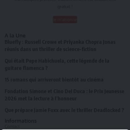
gratuit !
Je m'abonne
A la Une
Bluefly : Russell Crowe et Priyanka Chopra Jonas
réunis dans un thriller de science-fiction
Qui était Pepe Habichuela, cette légende de la
guitare flamenca ?
15 romans qui arriveront bientôt au cinéma
Fondation Simone et Cino Del Duca : le Prix Jeunesse
2026 met la lecture à l’honneur
Que prépare Jamie Foxx avec le thriller Deadlocked ?
Informations
Contact