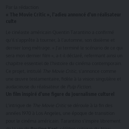
Par la rédaction
« The Movie Critic », l’adieu annoncé d’un réalisateur
culte
Le cinéaste américain Quentin Tarantino a confirmé
qu’il s’apprête à tourner, à l’automne, son dixième et
dernier long métrage. « J’ai terminé le scénario de ce qui
sera mon dernier film », a-t-il déclaré, refermant ainsi un
chapitre essentiel de l’histoire du cinéma contemporain.
Ce projet, intitulé
The Movie Critic
, s’annonce comme
une œuvre testamentaire, fidèle à la vision singulière et
audacieuse du réalisateur de
Pulp Fiction
.
Un film inspiré d’une figure du journalisme culturel
L’intrigue de
The Movie Critic
se déroule à la fin des
années 1970 à Los Angeles, une époque de transition
pour le cinéma américain. Tarantino s’inspire librement
de la vie de
Pauline Kael
, célèbre critique du
New