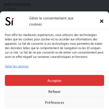
Informations
Contact
A propos de Souffle inédit
Gérer le consentement aux
cookies
L’équipe
Mentions légales
Pour offrir les meilleures expériences, nous utilisons des technologies
telles que les cookies pour stocker et/ou accéder aux informations des
Sitemap
appareils. Le fait de consentir à ces technologies nous permettra de traiter
des données telles que le comportement de navigation ou les ID uniques
sur ce site. Le fait de ne pas consentir ou de retirer son consentement peut
Envoyez-nous vos créations artisitiques
avoir un effet négatif sur certaines caractéristiques et fonctions.
Envie que vos votre contenu soit publié sur le site
Gérer les services
Souffle inédit ? Envoyez-nous vos créations !
Accepter
Contact
Refuser
Suivez-nous
Préférences