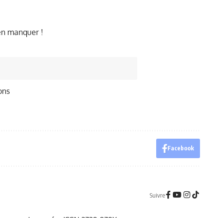
ien manquer !
ons
Facebook
Suivre