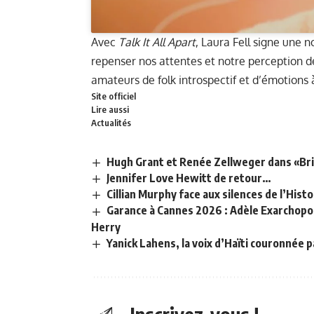
Avec
Talk It All Apart
, Laura Fell signe une 
repenser nos attentes et notre perception d
amateurs de folk introspectif et d’émotions 
Site officiel
Lire aussi
Actualités
Hugh Grant et Renée Zellweger dans «Bri
Jennifer Love Hewitt de retour…
Cillian Murphy face aux silences de l’Histo
Garance à Cannes 2026 : Adèle Exarchopou
Herry
Yanick Lahens, la voix d’Haïti couronnée 