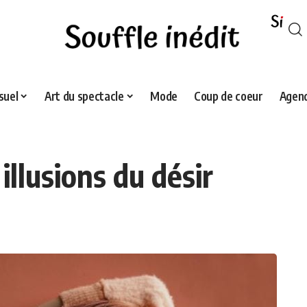
suel
Art du spectacle
Mode
Coup de coeur
Agend
 illusions du désir