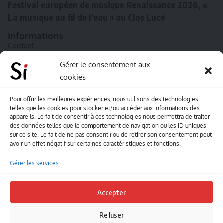
Festival européen de musique Renaissance 2026, «
La musique au fil de l’eau » au Clos Lucé
Informations
Contact
A propos de Souffle inédit
Gérer le consentement aux
cookies
L’équipe
Mentions légales
Pour offrir les meilleures expériences, nous utilisons des technologies
telles que les cookies pour stocker et/ou accéder aux informations des
Sitemap
appareils. Le fait de consentir à ces technologies nous permettra de traiter
des données telles que le comportement de navigation ou les ID uniques
sur ce site. Le fait de ne pas consentir ou de retirer son consentement peut
Envoyez-nous vos créations artisitiques
avoir un effet négatif sur certaines caractéristiques et fonctions.
Envie que vos votre contenu soit publié sur le site
Gérer les services
Souffle inédit ? Envoyez-nous vos créations !
Accepter
Contact
Refuser