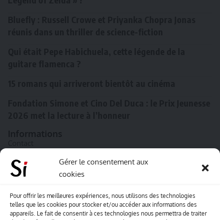
Bluefly : Russell Crowe et Priyanka Chopra Jonas
réunis dans un thriller de science-fiction
Qui était Pepe Habichuela, cette légende de la
guitare flamenca ?
15 romans qui arriveront bientôt au cinéma
Fondation Simone et Cino Del Duca : le Prix Jeunesse
2026 met la lecture à l’honneur
Informations
Contact
A propos de Souffle inédit
Gérer le consentement aux
cookies
L’équipe
Mentions légales
Pour offrir les meilleures expériences, nous utilisons des technologies
telles que les cookies pour stocker et/ou accéder aux informations des
Sitemap
appareils. Le fait de consentir à ces technologies nous permettra de traiter