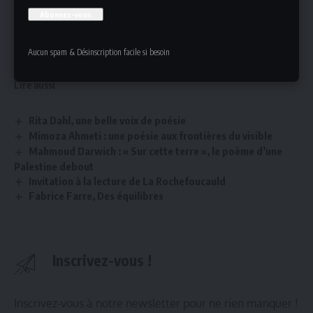
Monia Boulila
Poète tunisienne
Déléguée de la
Société des Poètes Français
Aucun spam & Désinscription facile si besoin
Le poète
Lire aussi
Rita Dahl, une belle voix de poésie
Mimoza Ahmeti : une poésie aux frontières du visible
Mahmoud Darwich : « Sur cette terre », le poème d’une
Palestine debout
Invitation à la lecture de La Rochefoucauld
Fabrice Farre, Des équilibres
Inscrivez-vous !
Inscrivez-vous à notre newsletter pour ne rien manquer !