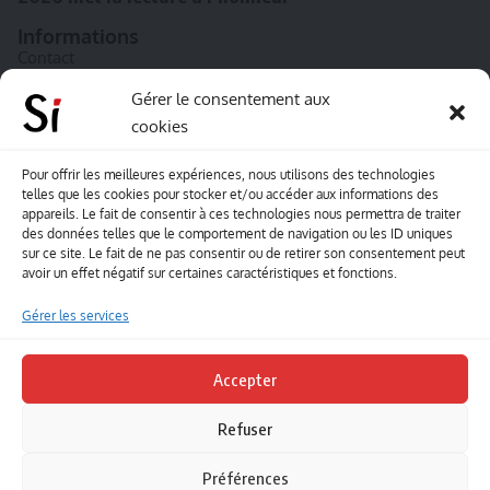
Informations
Contact
A propos de Souffle inédit
Gérer le consentement aux
cookies
L’équipe
Mentions légales
Pour offrir les meilleures expériences, nous utilisons des technologies
telles que les cookies pour stocker et/ou accéder aux informations des
Sitemap
appareils. Le fait de consentir à ces technologies nous permettra de traiter
des données telles que le comportement de navigation ou les ID uniques
sur ce site. Le fait de ne pas consentir ou de retirer son consentement peut
Envoyez-nous vos créations artisitiques
avoir un effet négatif sur certaines caractéristiques et fonctions.
Envie que vos votre contenu soit publié sur le site
Gérer les services
Souffle inédit ? Envoyez-nous vos créations !
Accepter
Contact
Refuser
Suivez-nous
Préférences