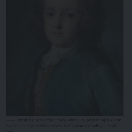
Portrait de Louis XV enfant, Rosalba Carriera, 1720, pastel sur papier collé sur
toile de lin, acquis par le château de Versailles © Château de Versailles / Christophe
Fouin