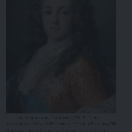
Louis XV âgé de dix ans, Rosalba Carriera, 1720-1721, Dresde,
Gemäldegalerie Alte Meister © BPK, Berlin, dist. RMN-Grand Palais / image SKD
Dans son journal, Carriera évoque les différentes