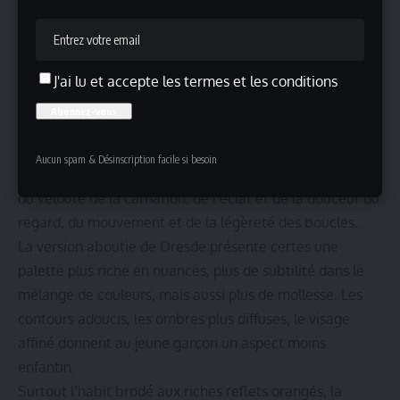
Gemäldegalerie Alte Meister de Dresde qui fut peut-être
offert par le roi à Auguste III lors du mariage du Dauphin
avec sa fille Marie-Josèphe.
Dans la première version du portrait, le dessin est
J'ai lu et accepte les termes et les conditions
encore perceptible dans le traitement du contour du
visage.
Mais, malgré la brièveté de la séance de pose, Rosalba
Aucun spam & Désinscription facile si besoin
Carriera manifeste sa virtuosité technique dans le rendu
du velouté de la carnation, de l’éclat et de la douceur du
regard, du mouvement et de la légèreté des boucles…
La version aboutie de Dresde présente certes une
palette plus riche en nuances, plus de subtilité dans le
mélange de couleurs, mais aussi plus de mollesse. Les
contours adoucis, les ombres plus diffuses, le visage
affiné donnent au jeune garçon un aspect moins
enfantin.
Surtout l’habit brodé aux riches reflets orangés, la