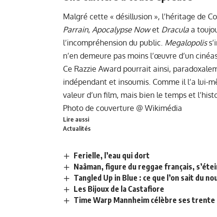
Malgré cette « désillusion », l’héritage de 
Parrain
,
Apocalypse Now
et
Dracula
a toujou
l’incompréhension du public.
Megalopolis
s’i
n’en demeure pas moins l’œuvre d’un cinéast
Ce Razzie Award pourrait ainsi, paradoxalem
indépendant et insoumis. Comme il l’a lui-m
valeur d’un film, mais bien le temps et l’histo
Photo de couverture @
Wikimédia
Lire aussi
Actualités
Ferielle, l’eau qui dort
Naâman, figure du reggae français, s’étei
Tangled Up in Blue : ce que l’on sait du 
Les Bijoux de la Castafiore
Time Warp Mannheim célèbre ses trente