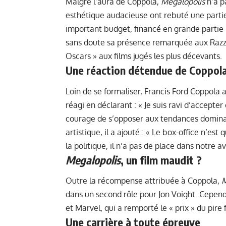
Malgré l’aura de Coppola,
Megalopolis
n’a p
esthétique audacieuse ont rebuté une partie 
important budget, financé en grande partie p
sans doute sa présence remarquée aux Razz
Oscars » aux films jugés les plus décevants.
Une réaction détendue de Coppol
Loin de se formaliser, Francis Ford Coppola a
réagi en déclarant : « Je suis ravi d’accept
courage de s’opposer aux tendances dominan
artistique, il a ajouté : « Le box-office n’es
la politique, il n’a pas de place dans notre av
Megalopolis
, un film maudit ?
Outre la récompense attribuée à Coppola,
M
dans un second rôle pour Jon Voight. Cepend
et Marvel, qui a remporté le « prix » du pire 
Une carrière à toute épreuve