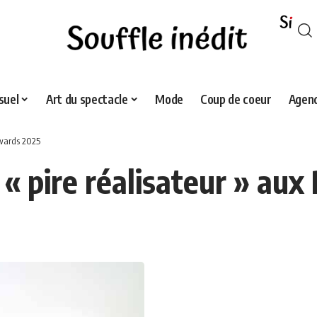
suel
Art du spectacle
Mode
Coup de coeur
Agend
Awards 2025
 « pire réalisateur » au