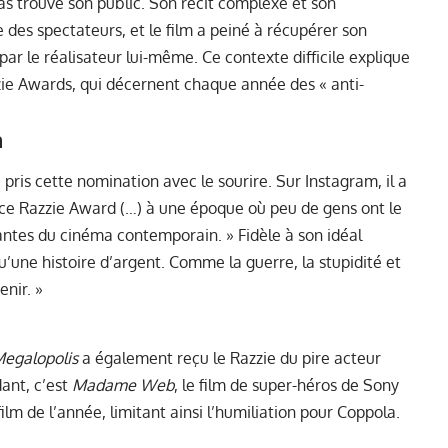
as trouvé son public. Son récit complexe et son
des spectateurs, et le film a peiné à récupérer son
ar le réalisateur lui-même. Ce contexte difficile explique
ie Awards, qui décernent chaque année des « anti-
a
 pris cette nomination avec le sourire. Sur Instagram, il a
er ce Razzie Award (…) à une époque où peu de gens ont le
tes du cinéma contemporain. » Fidèle à son idéal
t qu’une histoire d’argent. Comme la guerre, la stupidité et
enir. »
egalopolis
a également reçu le Razzie du pire acteur
ant, c’est
Madame Web
, le film de super-héros de Sony
film de l’année, limitant ainsi l’humiliation pour Coppola.